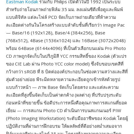
Eastman Kodak
ร่วมกับ Philips เปิดตัวในปี 1992 เป็นระบบ
สำหรับถ่ายโอนภาพถ่ายฟิล์ม 35 มม. ลงแผ่นซีดีเพื่อดูและพิมพ์
แบบดิจิทัล แต่ละไฟล์ PCD จัดเก็บภาพถ่ายเดียวที่ห้าความ
ละเอียดต่างกันในโครงสร้างแบบลำดับชั้นที่เรียกว่า Image Pac
— Base/16 (192x128), Base/4 (384x256), Base
(768x512), 4Base (1536x1024) และ 16Base (3072x2048)
พร้อม 64Base (6144x4096) ที่เป็นตัวเลือกบนแผ่น Pro Photo
CD ภาพถูกจัดเก็บในปริภูมิสี YCC กรรมสิทธิ์ของ Kodak (ตัวแปร
ของ CIE Lab ผ่าน Photo YCC color model) ซึ่งจับขอบเขตสีที่
กว้างกว่า sRGB ที่ 8 บิตต่อองค์ประกอบในช่องความสว่างและสีที่
สุ่มตัวอย่างย่อย พีระมิดหลายความละเอียดถูกเข้ารหัสด้วยรูป
แบบก้าวหน้า — ภาพ Base จัดเก็บโดยตรง และแต่ละความ
ละเอียดที่สูงขึ้นจัดเก็บเป็นค่าตกค้าง (ผลต่าง) ที่ปรับปรุงระดับ
ก่อนหน้าที่ขยายขึ้น ข้อดีประการหนึ่งคือคุณภาพการสแกนที่ยอด
เยี่ยม — การสแกน Photo CD ดำเนินการบนสแกนเนอร์ PIW
(Photo Imaging Workstation) ระดับมืออาชีพของ Kodak โดยผู้
ปฏิบัติงานที่ผ่านการฝึกอบรม ให้ผลลัพธ์ที่ดีอย่างสม่ำเสมอจาก
ฟิล์มเนกาทีฟและสไลด์ 35 มม. โครงสร้างหลายความละเอียด