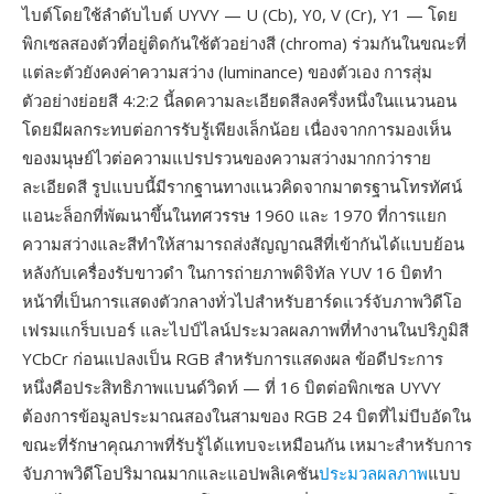
ไบต์โดยใช้ลำดับไบต์ UYVY — U (Cb), Y0, V (Cr), Y1 — โดย
พิกเซลสองตัวที่อยู่ติดกันใช้ตัวอย่างสี (chroma) ร่วมกันในขณะที่
แต่ละตัวยังคงค่าความสว่าง (luminance) ของตัวเอง การสุ่ม
ตัวอย่างย่อยสี 4:2:2 นี้ลดความละเอียดสีลงครึ่งหนึ่งในแนวนอน
โดยมีผลกระทบต่อการรับรู้เพียงเล็กน้อย เนื่องจากการมองเห็น
ของมนุษย์ไวต่อความแปรปรวนของความสว่างมากกว่าราย
ละเอียดสี รูปแบบนี้มีรากฐานทางแนวคิดจากมาตรฐานโทรทัศน์
แอนะล็อกที่พัฒนาขึ้นในทศวรรษ 1960 และ 1970 ที่การแยก
ความสว่างและสีทำให้สามารถส่งสัญญาณสีที่เข้ากันได้แบบย้อน
หลังกับเครื่องรับขาวดำ ในการถ่ายภาพดิจิทัล YUV 16 บิตทำ
หน้าที่เป็นการแสดงตัวกลางทั่วไปสำหรับฮาร์ดแวร์จับภาพวิดีโอ
เฟรมแกร็บเบอร์ และไปป์ไลน์ประมวลผลภาพที่ทำงานในปริภูมิสี
YCbCr ก่อนแปลงเป็น RGB สำหรับการแสดงผล ข้อดีประการ
หนึ่งคือประสิทธิภาพแบนด์วิดท์ — ที่ 16 บิตต่อพิกเซล UYVY
ต้องการข้อมูลประมาณสองในสามของ RGB 24 บิตที่ไม่บีบอัดใน
ขณะที่รักษาคุณภาพที่รับรู้ได้แทบจะเหมือนกัน เหมาะสำหรับการ
จับภาพวิดีโอปริมาณมากและแอปพลิเคชัน
ประมวลผลภาพ
แบบ