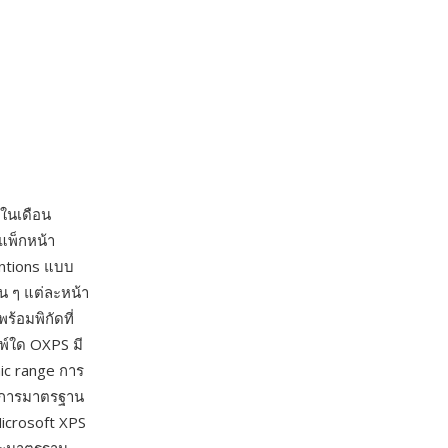
ในเดือน
แพ็กหน้า
ntions แบบ
น ๆ แต่ละหน้า
้อมพิกัดที่
มพ์ใด OXPS มี
ic range การ
วนการมาตรฐาน
Microsoft XPS