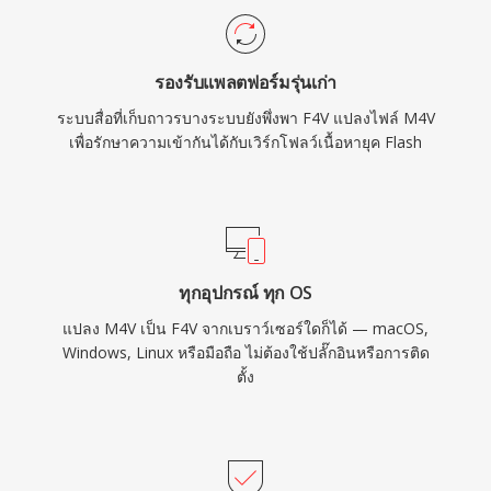
แบบ dynamic ให้ผู้เผยแพร่เนื้อหามีตัวเลือกการจัด
จำหน่ายที่ยืดหยุ่น แม้ว่าการถดถอยของ Flash
รองรับแพลตฟอร์มรุ่นเก่า
Player ที่หันไปใช้วิดีโอ HTML5 ได้ลดการสร้าง
ระบบสื่อที่เก็บถาวรบางระบบยังพึ่งพา F4V แปลงไฟล์ M4V
เนื้อหา F4V ใหม่ แต่โครงสร้างที่อิง MP4
เพื่อรักษาความเข้ากันได้กับเวิร์กโฟลว์เนื้อหายุค Flash
หมายความว่าสตรีมสื่อที่อยู่ภายในสามารถเข้าถึงได้
ง่ายผ่านเครื่องมือสมัยใหม่
ทุกอุปกรณ์ ทุก OS
แปลง M4V เป็น F4V จากเบราว์เซอร์ใดก็ได้ — macOS,
Windows, Linux หรือมือถือ ไม่ต้องใช้ปลั๊กอินหรือการติด
ตั้ง