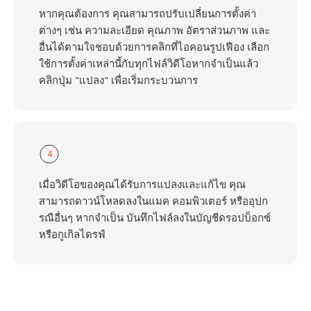
หากคุณต้องการ คุณสามารถปรับเปลี่ยนการตั้งค่า
ต่างๆ เช่น ความละเอียด คุณภาพ อัตราส่วนภาพ และ
อื่นได้ตามใจชอบด้วยการคลิกที่ไอคอนรูปเฟือง เลือก
ใช้การตั้งค่าเหล่านี้กับทุกไฟล์วิดีโอหากจำเป็นแล้ว
คลิกปุ่ม "แปลง" เพื่อเริ่มกระบวนการ
4
เมื่อวิดีโอของคุณได้รับการแปลงและแก้ไข คุณ
สามารถดาวน์โหลดลงในแมค คอมพิวเตอร์ หรืออุปก
รณือื่นๆ หากจำเป็น บันทึกไฟล์ลงในบัญชีดรอปบ็อกซ์
หรือกูเกิลไดรฟ์