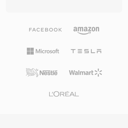
บนเครื่องเล่นสื่อหลักส่วนใหญ่บนทุกแพลตฟอร์ม รูป
Adobe Flash ต่างจากรุ่นก่อนหน้าอย่าง FLV ที่ใช้
แบบนี้ได้รับความนิยมอย่างมากเมื่อ iTunes Store
โครงสร้างคอนเทนเนอร์เฉพาะ F4V ใช้
กลายเป็นแพลตฟอร์มหลักสำหรับซื้อและเช่า
สถาปัตยกรรม atom/box แบบมาตรฐานที่เข้ากัน
ภาพยนตร์ดิจิทัลและรายการทีวี ความเข้ากันได้กับ
ได้กับ MP4 ทำให้ทำงานร่วมกับเครื่องมือและขั้น
ระบบนิเวศ MP4 ที่กว้างกว่าหมายความว่าสตรีม
ตอนการทำงานสื่ออื่นๆ ได้ดียิ่งขึ้น รูปแบบนี้รองรับ
วิดีโอและเสียงภายในไฟล์ M4V ที่ปราศจาก DRM
ฟีเจอร์ขั้นสูง ได้แก่ การเข้ารหัส H.264 แบบ high-
สามารถประมวลผลได้โดยเครื่องมือตัดต่อหรือแปลง
profile เสียง AAC หลายช่อง และข้อความแบบ
รหัสที่ทันสมัยแทบทุกตัวโดยไม่ต้องแปลง
กำหนดเวลาสำหรับคำบรรยาย F4V เป็นการ
เคลื่อนไหวเชิงกลยุทธ์เพื่อตอบสนองต่อความ
ต้องการเนื้อหา H.264 บนเว็บที่เพิ่มขึ้น เนื่องจาก
คอนเทนเนอร์ FLV รุ่นเก่าไม่สามารถบรรจุตัวแปลง
สัญญาณใหม่นี้ได้อย่างมีประสิทธิภาพ ในช่วงที่
รุ่งเรืองที่สุด F4V ขับเคลื่อนเนื้อหาวิดีโอคุณภาพสูง
ส่วนใหญ่ที่ส่งผ่านแพลตฟอร์มสตรีมมิงและเครื่อง
เล่นวิดีโอบนเว็บที่ใช้ Flash คอนเทนเนอร์รองรับทั้ง
การดาวน์โหลดแบบ progressive และการสตรีม