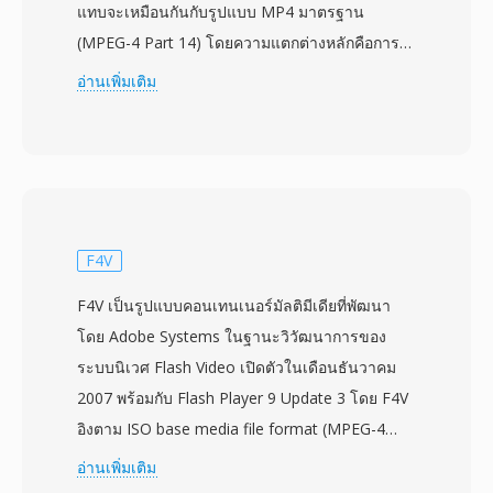
แทบจะเหมือนกันกับรูปแบบ MP4 มาตรฐาน
(MPEG-4 Part 14) โดยความแตกต่างหลักคือการ
ป้องกัน DRM FairPlay ที่เป็นทางเลือกซึ่งใช้กับ
อ่านเพิ่มเติม
เนื้อหาที่ซื้อจาก iTunes Store ไฟล์ M4V ที่ไม่มีการ
ป้องกันเข้ากันได้อย่างสมบูรณ์กับเครื่องเล่นใดก็ได้ที่
รองรับ MP4 เนื่องจากโครงสร้างคอนเทนเนอร์พื้น
ฐานและการรองรับตัวแปลงสัญญาณเหมือนกัน รูป
แบบนี้มักมีวิดีโอ H.264 และเสียง AAC รองรับความ
ละเอียดสูงสุดถึง 4K พร้อมฟีเจอร์อย่างตัวบ่งชี้บท
F4V
แทร็กคำบรรยาย และแท็กเมตาดาต้าสำหรับชื่อ ปก
F4V เป็นรูปแบบคอนเทนเนอร์มัลติมีเดียที่พัฒนา
อาร์ตเวิร์ก และเรตติ้ง Apple เลือกนามสกุล M4V
โดย Adobe Systems ในฐานะวิวัฒนาการของ
เพื่อแยกเนื้อหา iTunes จากไฟล์ MP4 ทั่วไป โดย
ระบบนิเวศ Flash Video เปิดตัวในเดือนธันวาคม
หลักเพื่อให้สิ่งที่ซื้อพร้อมการป้องกัน DRM ถูกจดจำ
2007 พร้อมกับ Flash Player 9 Update 3 โดย F4V
โดยระบบนิเวศของ Apple ไฟล์ M4V เล่นได้
อิงตาม ISO base media file format (MPEG-4
โดยตรงบน macOS, iOS, iPadOS และ Apple TV
Part 14) และสร้างขึ้นเพื่อรองรับตัวแปลงสัญญาณ
อ่านเพิ่มเติม
และเวอร์ชันที่ไม่มีการป้องกันทำงานได้อย่างราบรื่น
วิดีโอ H.264 และเสียง AAC ภายในแพลตฟอร์ม