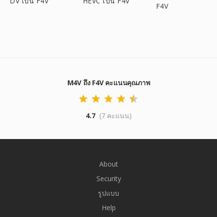
DV เป็น F4V
HEVC เป็น F4V
F4V
M4V ถึง F4V คะแนนคุณภาพ
4.7
(7 คะแนน)
About
Security
รูปแบบ
Help