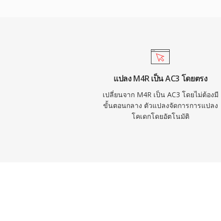
สนทนาผ่านแชนเนลกลางเฉพาะ เหมาะสำหรั
โทรทัศน์ การรองรับตัวถอดรหัสฮาร์ดแวร์อย่
สัญญาณ ทีวี และกล่องรับสัญญาณทำให้เสียง 
บนอุปกรณ์อิเล็กทรอนิกส์สำหรับผู้บริโภคจ
แปลง M4R เป็น AC3 โดยตรง
เปลี่ยนจาก M4R เป็น AC3 โดยไม่ต้องมี
ขั้นตอนกลาง ตัวแปลงจัดการการแปลง
โคเดกโดยอัตโนมัติ