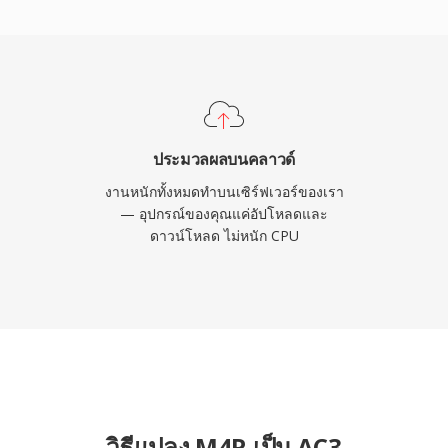
บเนื้อหาภาพยนตร์และ
างแพร่หลายในเครื่องรับ
AC3 เล่นได้อย่างเสถียร
ำนวนมหาศาล
ประมวลผลบนคลาวด์
งานหนักทั้งหมดทำบนเซิร์ฟเวอร์ของเรา
— อุปกรณ์ของคุณแค่อัปโหลดและ
ดาวน์โหลด ไม่หนัก CPU
วิธีแปลง M4R เป็น AC3