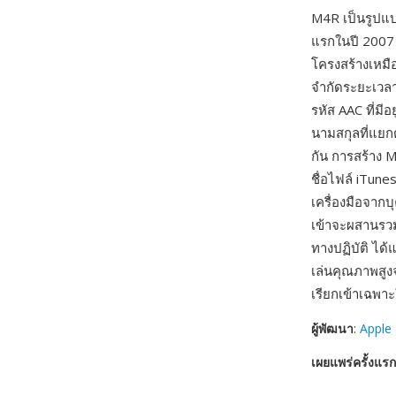
M4R เป็นรูปแบ
แรกในปี 2007 
โครงสร้างเหมื
จำกัดระยะเวลาป
รหัส AAC ที่ม
นามสกุลที่แยก
กัน การสร้าง M
ชื่อไฟล์ iTun
เครื่องมือจากบ
เข้าจะผสานรวม
ทางปฏิบัติ ได้
เล่นคุณภาพสู
เรียกเข้าเฉพาะใ
ผู้พัฒนา
:
Apple 
เผยแพร่ครั้งแรก