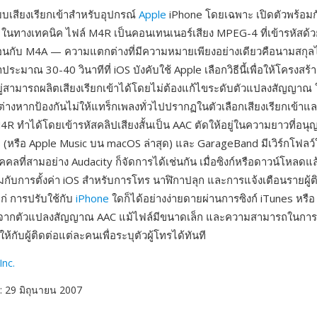
บเสียงเรียกเข้าสำหรับอุปกรณ์
Apple
iPhone โดยเฉพาะ เปิดตัวพร้อมกั
ในทางเทคนิค ไฟล์ M4R เป็นคอนเทนเนอร์เสียง MPEG-4 ที่เข้ารหัสด้ว
อนกับ M4A — ความแตกต่างที่มีความหมายเพียงอย่างเดียวคือนามสกุล
ระมาณ 30-40 วินาทีที่ iOS บังคับใช้ Apple เลือกวิธีนี้เพื่อให้โครงสร้า
ีอยู่สามารถผลิตเสียงเรียกเข้าได้โดยไม่ต้องแก้ไขระดับตัวแปลงสัญญาณ
ต่างหากป้องกันไม่ให้แทร็กเพลงทั่วไปปรากฏในตัวเลือกเสียงเรียกเข้า
4R ทำได้โดยเข้ารหัสคลิปเสียงสั้นเป็น AAC ตัดให้อยู่ในความยาวที่อนุ
es (หรือ Apple Music บน macOS ล่าสุด) และ GarageBand มีเวิร์กโฟลว
ุคคลที่สามอย่าง Audacity ก็จัดการได้เช่นกัน เมื่อซิงก์หรือดาวน์โหลดแล้
กับการตั้งค่า iOS สำหรับการโทร นาฬิกาปลุก และการแจ้งเตือนรายผู้ติ
แก่ การปรับใช้กับ
iPhone
ใดก็ได้อย่างง่ายดายผ่านการซิงก์ iTunes หรื
งจากตัวแปลงสัญญาณ AAC แม้ไฟล์มีขนาดเล็ก และความสามารถในการ
ห้กับผู้ติดต่อแต่ละคนเพื่อระบุตัวผู้โทรได้ทันที
Inc.
: 29 มิถุนายน 2007