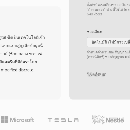
4R ทำได้โดยเข้ารหัสคลิป
ตั้งค่าบิตเรตเสียงขาออกโดยร
ญาต และเปลี่ยนชื่อไฟล์
"กำหนดเอง" ช่วงที่ใช้ได้ (แล
640 kbps
ด) และ GarageBand มี
มอย่าง Audacity ก็จัดการ
ช่องเสียง:
งเรียกเข้าจะผสานรวมกับ
ital ซึ่งเป็นเทคโนโลยีเข้า
ะการแจ้งเตือนรายผู้ติดต่อ
อัตโนมัติ (ไม่มีการเป
ูปแบบแบบสูญเสียข้อมูลนี้
ne ใดก็ได้อย่างง่ายดายผ่าน
กำหนดจำนวนช่องสัญญาณเสียง 
ราวด์ (ซ้าย กลาง ขวา เซ
(ดาวน์มิกซ์) ช่องสัญญาณ (เช่
ณภาพสูงจากตัวแปลงสัญญาณ
ิตสตรีมที่มีอัตราโดย
การกำหนดเสียงเรียกเข้า
้ modified discrete
ด้ทันที
รีเซ็ตทั้งหมด
ติกเพื่อตัดข้อมูลเสียงที่
างไฟล์ขนาดกะทัดรัดโดยไม่
นมาตรฐานเสียงบังคับ
ยในแผ่น Blu-ray การออก
จุดเด่นหลักคือความ
งเชิงพื้นที่แบบโรง
ยังรักษาความชัดเจนของบท