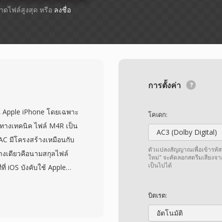
ขนาดไฟล์สูงสุด หรือ
ลงชื่อ
การตั้งค่า
ณ์ Apple iPhone โดยเฉพาะ
โคเดก:
นทางเทคนิค ไฟล์ M4R เป็น
AC3 (Dolby Digital)
AC มีโครงสร้างเหมือนกับ
ตัวแปลงสัญญาณเพื่อเข้ารหัส
งเดียวคือนามสกุลไฟล์
ใหม่" จะคัดลอกสตรีมเสียงจา
เป็นไปได้
่ iOS บังคับใช้ Apple
ส AAC ที่มีอยู่สามารถผลิต
แปลงสัญญาณ ในขณะที่
บิตเรต:
งทั่วไปปรากฏในตัวเลือก
อัตโนมัติ