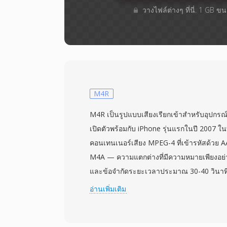
วางไฟล์ต่างๆ​ ที่นี่. 1 GB 
M4R
M4R เป็นรูปแบบเสียงเรียกเข้าสำหรับอุปกร
เปิดตัวพร้อมกับ iPhone รุ่นแรกในปี 2007 ใ
คอนเทนเนอร์เสียง MPEG-4 ที่เข้ารหัสด้วย A
M4A — ความแตกต่างที่มีความหมายเพียงอย่า
และข้อจำกัดระยะเวลาประมาณ 30-40 วินาทีที
เลือกวิธีนี้เพื่อให้โครงสร้างพื้นฐานตัวเข้ารหั
อ่านเพิ่มเติม
เสียงเรียกเข้าได้โดยไม่ต้องแก้ไขระดับตัว
นามสกุลที่แยกต่างหากป้องกันไม่ให้แทร็กเพล