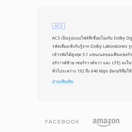
เสียงเรียกเข้าและในทางกลับกัน การสร้าง M
เสียงสั้นเป็น AAC ตัดให้อยู่ในความยาวที่อนุ
iTunes (หรือ Apple Music บน macOS ล่าสุ
เวิร์กโฟลว์ในตัว และเครื่องมือจากบุคคลที่สา
AC3
ได้เช่นกัน เมื่อซิงก์หรือดาวน์โหลดแล้ว เสีย
AC3 เป็นรูปแบบไฟล์ที่เชื่อมโยงกับ Dolby Dig
การตั้งค่า iOS สำหรับการโทร นาฬิกาปลุก แล
รหัสเสียงเชิงรับรู้จาก Dolby Laboratories ร
ข้อดีในทางปฏิบัติ ได้แก่ การปรับใช้กับ iPho
เข้ารหัสได้สูงสุด 5.1 แชนเนลของเสียงเซอร์
การซิงก์ iTunes หรือ AirDrop การเล่นคุ
อร์ราวด์ซ้าย เซอร์ราวด์ขวา และ LFE) ลงในบ
AAC แม้ไฟล์มีขนาดเล็ก และความสามารถใน
ทั่วไประหว่าง 192 ถึง 640 kbps อัลกอริทึมใช
เฉพาะให้กับผู้ติดต่อแต่ละคนเพื่อระบุตัวผู้โทรไ
cosine transform ร่วมกับการวิเคราะห์จิตอะคูส
อ่านเพิ่มเติม
อยู่ต่ำกว่าเกณฑ์การรับรู้ของมนุษย์ออก สร้
สูญเสียคุณภาพอย่างเห็นได้ชัด AC3 กลายเป็
สำหรับ DVD-Video และใช้กันอย่างแพร่หลา
อากาศโทรทัศน์ดิจิทัล (ATSC) และการสตรีม 
สามารถเสียงเซอร์ราวด์หลายแชนเนลที่นำเสีย
ภาพยนตร์มาสู่ระบบโฮมเธียเตอร์ รูปแบบนี้