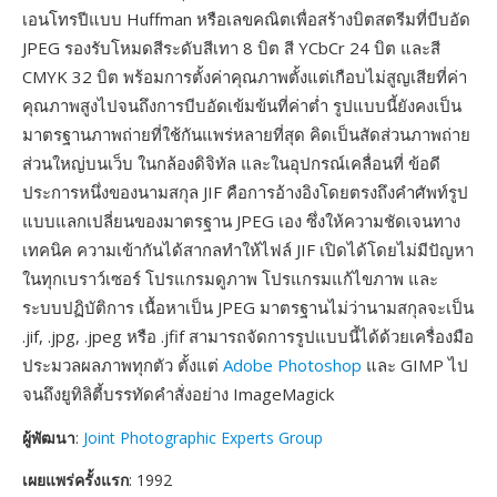
เอนโทรปีแบบ Huffman หรือเลขคณิตเพื่อสร้างบิตสตรีมที่บีบอัด
JPEG รองรับโหมดสีระดับสีเทา 8 บิต สี YCbCr 24 บิต และสี
CMYK 32 บิต พร้อมการตั้งค่าคุณภาพตั้งแต่เกือบไม่สูญเสียที่ค่า
คุณภาพสูงไปจนถึงการบีบอัดเข้มข้นที่ค่าต่ำ รูปแบบนี้ยังคงเป็น
มาตรฐานภาพถ่ายที่ใช้กันแพร่หลายที่สุด คิดเป็นสัดส่วนภาพถ่าย
ส่วนใหญ่บนเว็บ ในกล้องดิจิทัล และในอุปกรณ์เคลื่อนที่ ข้อดี
ประการหนึ่งของนามสกุล JIF คือการอ้างอิงโดยตรงถึงคำศัพท์รูป
แบบแลกเปลี่ยนของมาตรฐาน JPEG เอง ซึ่งให้ความชัดเจนทาง
เทคนิค ความเข้ากันได้สากลทำให้ไฟล์ JIF เปิดได้โดยไม่มีปัญหา
ในทุกเบราว์เซอร์ โปรแกรมดูภาพ โปรแกรมแก้ไขภาพ และ
ระบบปฏิบัติการ เนื้อหาเป็น JPEG มาตรฐานไม่ว่านามสกุลจะเป็น
.jif, .jpg, .jpeg หรือ .jfif สามารถจัดการรูปแบบนี้ได้ด้วยเครื่องมือ
ประมวลผลภาพทุกตัว ตั้งแต่
Adobe Photoshop
และ GIMP ไป
จนถึงยูทิลิตี้บรรทัดคำสั่งอย่าง ImageMagick
ผู้พัฒนา
:
Joint Photographic Experts Group
เผยแพร่ครั้งแรก
: 1992