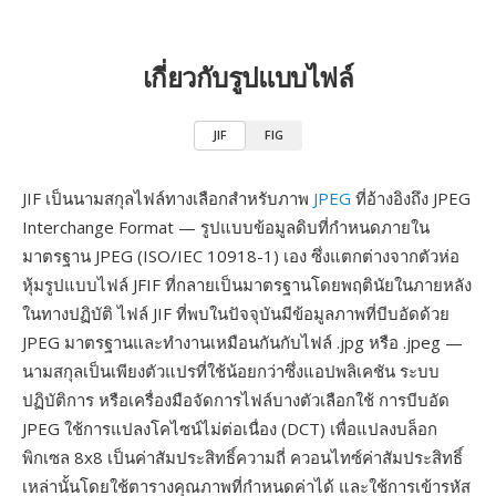
เกี่ยวกับรูปแบบไฟล์
JIF
FIG
JIF เป็นนามสกุลไฟล์ทางเลือกสำหรับภาพ
JPEG
ที่อ้างอิงถึง JPEG
Interchange Format — รูปแบบข้อมูลดิบที่กำหนดภายใน
มาตรฐาน JPEG (ISO/IEC 10918-1) เอง ซึ่งแตกต่างจากตัวห่อ
หุ้มรูปแบบไฟล์ JFIF ที่กลายเป็นมาตรฐานโดยพฤตินัยในภายหลัง
ในทางปฏิบัติ ไฟล์ JIF ที่พบในปัจจุบันมีข้อมูลภาพที่บีบอัดด้วย
JPEG มาตรฐานและทำงานเหมือนกันกับไฟล์ .jpg หรือ .jpeg —
นามสกุลเป็นเพียงตัวแปรที่ใช้น้อยกว่าซึ่งแอปพลิเคชัน ระบบ
ปฏิบัติการ หรือเครื่องมือจัดการไฟล์บางตัวเลือกใช้ การบีบอัด
JPEG ใช้การแปลงโคไซน์ไม่ต่อเนื่อง (DCT) เพื่อแปลงบล็อก
พิกเซล 8x8 เป็นค่าสัมประสิทธิ์ความถี่ ควอนไทซ์ค่าสัมประสิทธิ์
เหล่านั้นโดยใช้ตารางคุณภาพที่กำหนดค่าได้ และใช้การเข้ารหัส