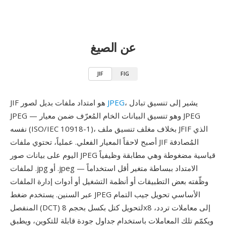
عن الصيغ
JIF
FIG
، يشير إلى تنسيق تبادل
JPEG
JIF هو امتداد ملفات بديل لصور
JPEG — وهو تنسيق البيانات الخام المُعرّف ضمن معيار JPEG
نفسه (ISO/IEC 10918-1)، بخلاف مغلف تنسيق ملف JFIF الذي
أصبح لاحقاً المعيار الفعلي. عملياً، تحتوي ملفات JIF المُصادفة
اليوم على بيانات صور JPEG قياسية مضغوطة وهي مطابقة وظيفياً
لملفات .jpg أو .jpeg — الامتداد ببساطة متغير أقل استخداماً
وظّفته بعض التطبيقات أو أنظمة التشغيل أو أدوات إدارة الملفات
عبر السنين. يستخدم ضغط JPEG الأساسي تحويل جيب التمام
المنفصل (DCT) لتحويل كتل بكسل بحجم 8x8 إلى معاملات تردد،
ويكمّم تلك المعاملات باستخدام جداول جودة قابلة للتكوين، ويطبق