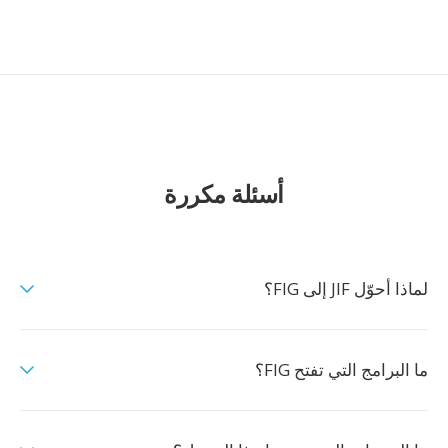
أسئلة مكررة
لماذا أحوّل JIF إلى FIG؟
ما البرامج التي تفتح FIG؟