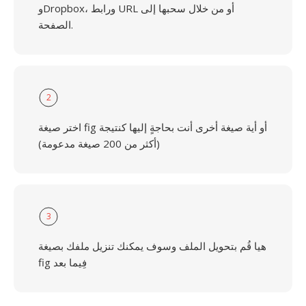
وDropbox، ورابط URL أو من خلال سحبها إلى
الصفحة.
2
اختر صيغة fig أو أية صيغة أخرى أنت بحاجةٍ إليها كنتيجة
(أكثر من 200 صيغة مدعومة)
3
هيا قُم بتحويل الملف وسوف يمكنك تنزيل ملفك بصيغة
fig فِيما بعد