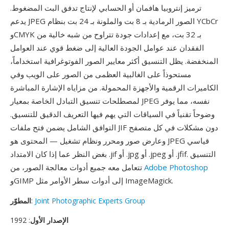
ترميز إنتروبيا هافمان أو الحسابي لإنتاج تدفق البت المضغوط.
يدعم JPEG الصور الرمادية بـ 8 بت والملونة بـ 24 بت بنظام YCbCr
وCMYK بـ 32 بت، مع إعدادات جودة تتراوح من شبه خالية من
الفقدان عند عوامل الجودة العالية إلى ضغط قوي عند العوامل
المنخفضة. يظل التنسيق أكثر معايير الصور الفوتوغرافية استخداماً،
مستحوذاً على الغالبية العظمى من الصور على الويب وفي
الكاميرات الرقمية والأجهزة المحمولة. من مزاياه الإشارة المباشرة
لمصطلحات تنسيق التبادل الخاصة بمعيار JPEG نفسه، مما يوفر
وضوحاً تقنياً في السياقات التي يهم فيها التعريف الدقيق للتنسيق.
التوافق الشامل يضمن فتح ملفات JIF دون مشكلات في كل متصفح
وعارض صور ومحرر ونظام تشغيل — المحتوى هو JPEG قياسي
بغض النظر عما إذا كان الامتداد .jif أو .jpg أو .jpeg أو .jfif. التنسيق
Adobe Photoshop
تتعامل معه جميع أدوات معالجة الصور، من
وGIMP إلى أدوات سطر الأوامر مثل ImageMagick.
Joint Photographic Experts Group
:
المطوّر
الإصدار الأول
: 1992