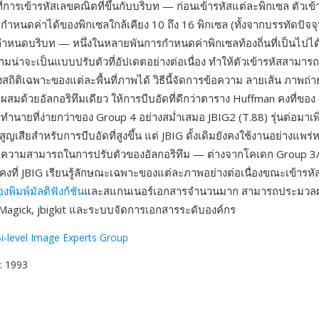
่ที่การเข้ารหัสเลขคณิตที่ขึ้นกับบริบท — ก่อนเข้ารหัสแต่ละพิกเซล ตัวเ
กำหนดค่าได้ของพิกเซลใกล้เคียง 10 ถึง 16 พิกเซล (ทั้งจากบรรทัดปัจ
่อกำหนดบริบท — หนึ่งในหลายพันการกำหนดค่าพิกเซลท้องถิ่นที่เป็นไปได
น่าจะเป็นแบบปรับตัวที่อัปเดตอย่างต่อเนื่อง ทำให้ตัวเข้ารหัสสามาร
ถิติเฉพาะของแต่ละพื้นที่ภาพได้ วิธีนี้จัดการข้อความ ลายเส้น ภาพถ
ผสมด้วยอัลกอริทึมเดียว ให้การบีบอัดที่ดีกว่าตาราง Huffman คงที่ของ
ายที่ง่ายกว่าของ Group 4 อย่างสม่ำเสมอ JBIG2 (T.88) รุ่นต่อมาเพิ่
สียสำหรับการบีบอัดที่สูงขึ้น แต่ JBIG ดั้งเดิมยังคงใช้งานอย่างแพร่ห
อความสามารถในการปรับตัวของอัลกอริทึม — ต่างจากโคเดก Group 3/4
คงที่ JBIG เรียนรู้ลักษณะเฉพาะของแต่ละภาพอย่างต่อเนื่องขณะเข้ารหั
่องพิมพ์มัลติฟังก์ชัน
และสแกนเนอร์เอกสารจำนวนมาก สามารถประมวลผ
Magick, jbigkit และระบบจัดการเอกสารระดับองค์กร
Bi-level Image Experts Group
: 1993