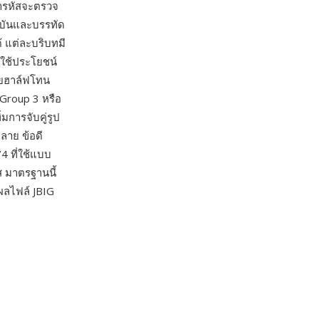
ข้ารหัสจะตรวจ
จุบันและบรรทัด
้ แต่ละบริบทมี
ถใช้ประโยชน์
่ายฮาล์ฟโทน
 Group 3 หรือ
มการจับคู่รูป
ลาย ข้อดี
 ที่ใช้แบบ
ส มาตรฐานนี้
ลไฟล์ JBIG