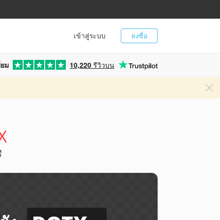
เข้าสู่ระบบ
ลงชื่อ
่ยม
10,220
รีวิวบน
X
ี