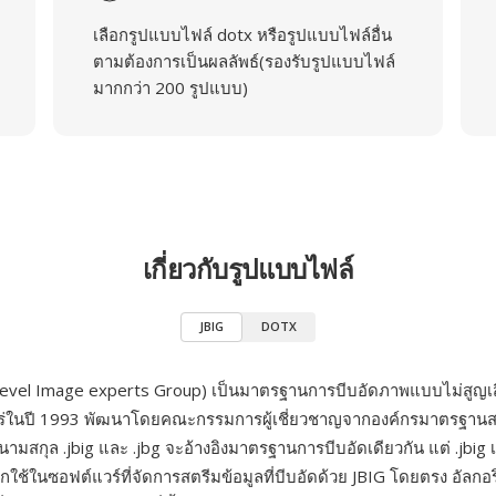
เลือกรูปแบบไฟล์ dotx หรือรูปแบบไฟล์อื่น
ตามต้องการเป็นผลลัพธ์(รองรับรูปแบบไฟล์
มากกว่า 200 รูปแบบ)
เกี่ยวกับรูปแบบไฟล์
JBIG
DOTX
i-level Image experts Group) เป็นมาตรฐานการบีบอัดภาพแบบไม่สูญเส
แพร่ในปี 1993 พัฒนาโดยคณะกรรมการผู้เชี่ยวชาญจากองค์กรมาตรฐานสา
นามสกุล .jbig และ .jbg จะอ้างอิงมาตรฐานการบีบอัดเดียวกัน แต่ .jbig เ
มักใช้ในซอฟต์แวร์ที่จัดการสตรีมข้อมูลที่บีบอัดด้วย JBIG โดยตรง อัลกอ