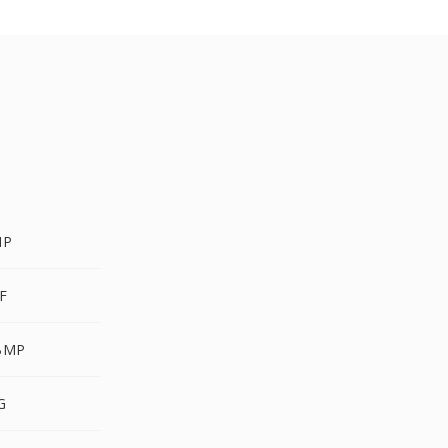
MP
XF
WBMP
G