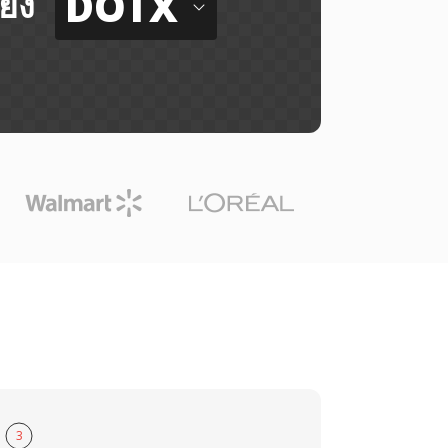
DOTX
ยัง
3