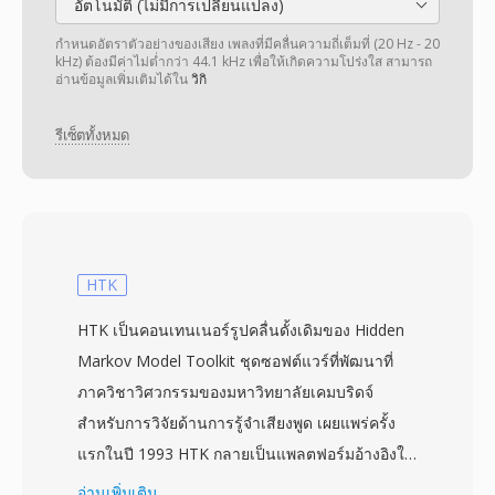
อัตโนมัติ (ไม่มีการเปลี่ยนแปลง)
กำหนดอัตราตัวอย่างของเสียง เพลงที่มีคลื่นความถี่เต็มที่ (20 Hz - 20
kHz) ต้องมีค่าไม่ต่ำกว่า 44.1 kHz เพื่อให้เกิดความโปร่งใส สามารถ
อ่านข้อมูลเพิ่มเติมได้ใน
วิกิ
รีเซ็ตทั้งหมด
HTK
HTK เป็นคอนเทนเนอร์รูปคลื่นดั้งเดิมของ Hidden
Markov Model Toolkit ชุดซอฟต์แวร์ที่พัฒนาที่
ภาควิชาวิศวกรรมของมหาวิทยาลัยเคมบริดจ์
สำหรับการวิจัยด้านการรู้จำเสียงพูด เผยแพร่ครั้ง
แรกในปี 1993 HTK กลายเป็นแพลตฟอร์มอ้างอิงใน
ห้องปฏิบัติการภาษาศาสตร์คอมพิวเตอร์ทั่วโลกอย่าง
อ่านเพิ่มเติม