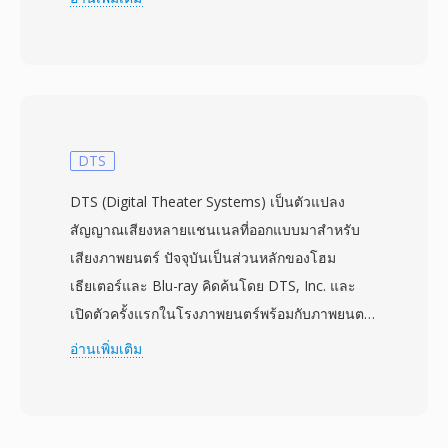
รวดเร็ว และรูปแบบไฟล์ก็ได้รับความนิยมตามไป
ด้วย แต่ละไฟล์เก็บลำดับเวกเตอร์พารามิเตอร์หรือ
ตัวอย่างดิบนำหน้าด้วยส่วนหัว 12 ไบต์ที่ระบุจำนวน
เฟรม คาบเฟรมในหน่วย 100 ns จำนวนไบต์ต่อ
เฟรม และรหัสประเภทที่ระบุชนิดข้อมูล — ตัวเลือก
มีตั้งแต่ waveform PCM ไปจนถึง Mel-frequency
DTS
cepstral coefficients และพลังงาน filter-bank
DTS (Digital Theater Systems) เป็นตัวแปลง
ความอเนกประสงค์นี้ช่วยให้คอนเทนเนอร์เดียว
สัญญาณเสียงหลายแชนเนลที่ออกแบบมาสำหรับ
บรรจุทั้งเสียงต้นทางและคุณลักษณะที่สกัดออกมา
เสียงภาพยนตร์ ปัจจุบันเป็นส่วนหลักของโฮม
โดยไม่ต้องเปลี่ยนตัวแยกวิเคราะห์ ส่วนหัวที่เรียบ
เธียเตอร์และ Blu-ray คิดค้นโดย DTS, Inc. และ
ง่ายอย่างจงใจหลีกเลี่ยง alignment padding หรือ
เปิดตัวครั้งแรกในโรงภาพยนตร์พร้อมกับภาพยนตร์
optional chunks ทำให้อ่านรูปแบบจาก C, Python
Jurassic Park ปี 1993 เทคโนโลยีนี้ส่งมอบเสียงเซ
อ่านเพิ่มเติม
หรือ MATLAB ได้ง่ายด้วยโค้ดไบนารี I/O เพียงไม่กี่
อร์ราวด์แบบ discrete สูงสุด 5.1 แชนเนลที่อัตรา
บรรทัด ข้อดีสามประการที่สนับสนุนความเกี่ยวข้อง
บิตโดยทั่วไประหว่าง 768 kbps ถึง 1.5 Mbps ต่าง
อย่างต่อเนื่องของ HTK: การผสานรวมอย่าง
จากตัวแปลงสัญญาณคู่แข่งที่พึ่งพาการสร้างแบบ
แน่นแฟ้นกับไปป์ไลน์ฝึกอบรมและรู้จำของ HTK