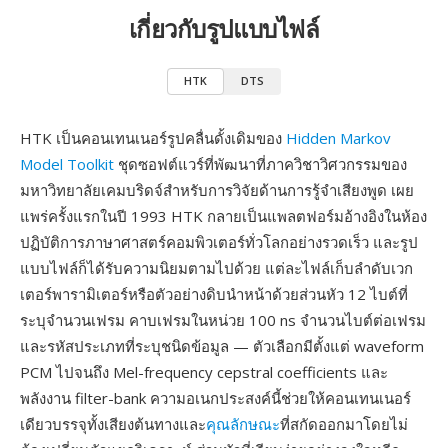
เกี่ยวกับรูปแบบไฟล์
HTK
DTS
HTK เป็นคอนเทนเนอร์รูปคลื่นดั้งเดิมของ
Hidden Markov
Model Toolkit
ชุดซอฟต์แวร์ที่พัฒนาที่ภาควิชาวิศวกรรมของ
มหาวิทยาลัยเคมบริดจ์สำหรับการวิจัยด้านการรู้จำเสียงพูด เผย
แพร่ครั้งแรกในปี 1993 HTK กลายเป็นแพลตฟอร์มอ้างอิงในห้อง
ปฏิบัติการภาษาศาสตร์คอมพิวเตอร์ทั่วโลกอย่างรวดเร็ว และรูป
แบบไฟล์ก็ได้รับความนิยมตามไปด้วย แต่ละไฟล์เก็บลำดับเวก
เตอร์พารามิเตอร์หรือตัวอย่างดิบนำหน้าด้วยส่วนหัว 12 ไบต์ที่
ระบุจำนวนเฟรม คาบเฟรมในหน่วย 100 ns จำนวนไบต์ต่อเฟรม
และรหัสประเภทที่ระบุชนิดข้อมูล — ตัวเลือกมีตั้งแต่ waveform
PCM ไปจนถึง Mel-frequency cepstral coefficients และ
พลังงาน filter-bank ความอเนกประสงค์นี้ช่วยให้คอนเทนเนอร์
เดียวบรรจุทั้งเสียงต้นทางและ
คุณลักษณะ
ที่สกัดออกมาโดยไม่