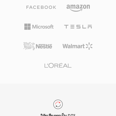
จำลองจิตอะคูสติกแบบเข้มข้น DTS จัดสรรงบ
เลย์เอาต์ไบต์ที่แน่นอนซึ่งขจัดความคลุมเครือของ
ประมาณข้อมูลที่สูงกว่าให้แต่ละแชนเนล รักษาราย
ตัวแยกวิเคราะห์ และการนำไปใช้อย่างแพร่หลาย
ละเอียดเชิงพื้นที่และไดนามิกส์ระดับเบาได้ดียิ่งขึ้น
ในคอร์ปัสทางวิชาการ
รูปแบบนี้เข้ารหัสเสียงโดยใช้ sub-band ADPCM
ร่วมกับ vector quantization สร้างสนามเสียงที่รับรู้
ได้อย่างสมบูรณ์ รุ่นขยาย DTS-HD Master Audio
เพิ่มเลเยอร์ส่วนขยายแบบไม่สูญเสียข้อมูลสำหรับ
ความแม่นยำ bit-for-bit สูงสุด 24 บิต/192 kHz จุด
แข็งหลักคือการรองรับฮาร์ดแวร์อย่างแพร่หลายใน
เครื่องรับสัญญาณ AV คอนโซลเกม และระบบ
ข้อมูลบันเทิงในรถยนต์ ร่วมกับการปกปิดข้อผิด
พลาดที่แข็งแกร่งซึ่งซ่อนปัญหาเล็กน้อยจากแผ่น
ดิสก์หรือสตรีม สำหรับผู้ที่ทำงานกับเนื้อหาเสียงเซ
อร์ราวด์สำหรับสื่อทางกายภาพหรือสตรีมมิ่งคุณภาพ
สูง DTS มอบเส้นทางที่พิสูจน์แล้วจากห้องมิกซ์ในสตู
ดิโอสู่ห้องนั่งเล่น
วิจัยเสียงพูดเป็น DTS