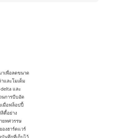
าเพื่อลดขนาด
ีค่าและโมเด็ม
-delta และ
ส่วนการบีบอัด
มื่อฟล็อปปี้
ิตี้อย่าง
ปลายทศวรรษ
ของฮาร์ดแวร์
นทึกที่เก็บไว้