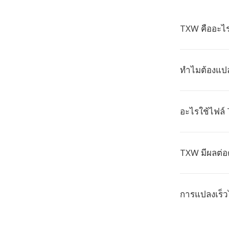
TXW คืออะไ
ทำไมต้องแป
อะไรใช้ไฟล์
TXW มีผลต่อ
การแปลงเร็