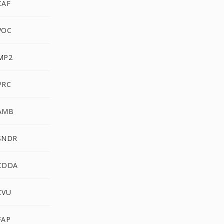
CAF
VOC
MP2
PRC
 AMB
 SNDR
 CDDA
CVU
FAP