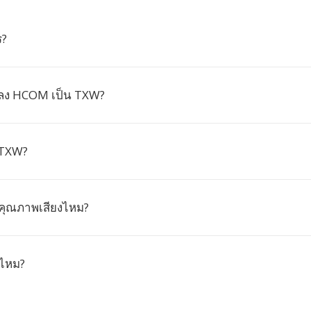
ร?
ลง HCOM เป็น TXW?
 TXW?
คุณภาพเสียงไหม?
วไหม?