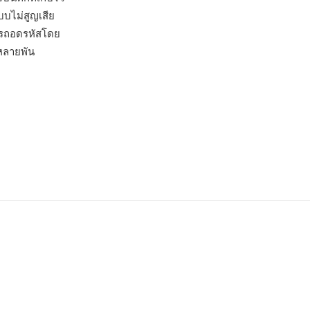
บบไม่สูญเสีย
อการถอดรหัสโดย
าหลายพัน