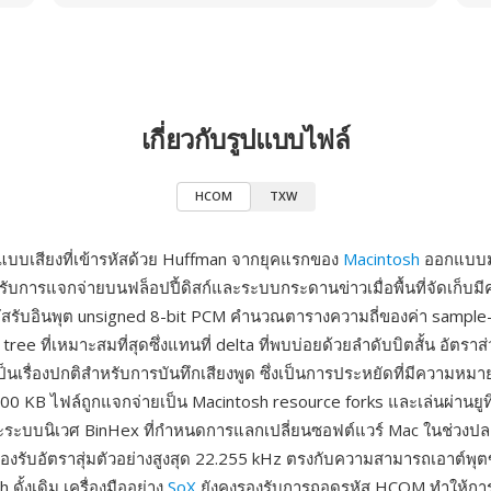
เกี่ยวกับรูปแบบไฟล์
HCOM
TXW
บบเสียงที่เข้ารหัสด้วย Huffman จากยุคแรกของ
Macintosh
ออกแบบม
หรับการแจกจ่ายบนฟล็อปปี้ดิสก์และระบบกระดานข่าวเมื่อพื้นที่จัดเก็บม
ารหัสรับอินพุต unsigned 8-bit PCM คำนวณตารางความถี่ของค่า sample
tree ที่เหมาะสมที่สุดซึ่งแทนที่ delta ที่พบบ่อยด้วยลำดับบิตสั้น อัตรา
เป็นเรื่องปกติสำหรับการบันทึกเสียงพูด ซึ่งเป็นการประหยัดที่มีความหมายเ
ง 800 KB ไฟล์ถูกแจกจ่ายเป็น Macintosh resource forks และเล่นผ่านยูทิล
ระบบนิเวศ BinHex ที่กำหนดการแลกเปลี่ยนซอฟต์แวร์ Mac ในช่วง
งรับอัตราสุ่มตัวอย่างสูงสุด 22.255 kHz ตรงกับความสามารถเอาต์พุต
 ดั้งเดิม เครื่องมืออย่าง
SoX
ยังคงรองรับการถอดรหัส HCOM ทำให้การบั