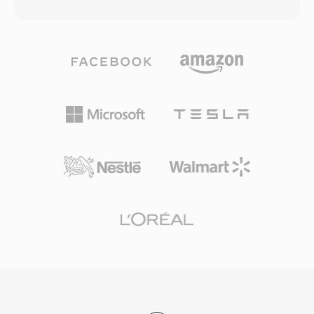
Speex ในคอนเทนเนอร์ Ogg ผสมผสานการปรับ
อัดแบบไม่สูญเสียข้อมูลที่กู้คืนตัวอย่างดั้งเดิมได้
แต่งเสียงพูดของโคเดกกับความสามารถในการสตรี
อย่างแม่นยำ Huffman table ที่ฝังอยู่ในแต่ละไฟล์
มของ Ogg รองรับอัตราสุ่มตัวอย่างสามระดับ —
เพื่อการถอดรหัสโดยไม่ต้องพึ่งไฟล์ภายนอก และ
แบนด์แคบที่ 8 kHz แบนด์กว้างที่ 16 kHz และ
ความแพร่หลายทางประวัติศาสตร์ในคลังเสียง Mac
อัลตราแบนด์กว้างที่ 32 kHz — พร้อมการเข้ารหัส
รุ่นเก่าหลายพันรายการ
บิตเรตแปรผันที่ปรับตัวแบบเรียลไทม์ตามความซับ
ซ้อนของเสียงพูด ข้อดีที่โดดเด่นคือลักษณะที่ปลอด
สิทธิบัตรภายใต้สัญญาอนุญาต BSD ซึ่งให้นัก
พัฒนาฝังไว้ในผลิตภัณฑ์ทั้งเชิงพาณิชย์และโอเพน
ซอร์สได้อย่างอิสระ Speex ยังรวมการตัดเสียง
สะท้อน การระงับเสียงรบกวน และการควบคุมอัตรา
ขยายอัตโนมัติ — ฟีเจอร์ที่โคเดกคู่แข่งมักมอบ
หมายให้ไลบรารีภายนอก แม้ว่าผู้สร้างจะแนะนำ
Opus อย่างเป็นทางการเป็นตัวสืบทอดตั้งแต่ปี 2012
แต่ Speex ยังคงถูกใช้งานในระบบ VoIP เดิม การ
บันทึกที่เก็บถาวร และอุปกรณ์ฝังตัวที่ตัวถอดรหัสที่