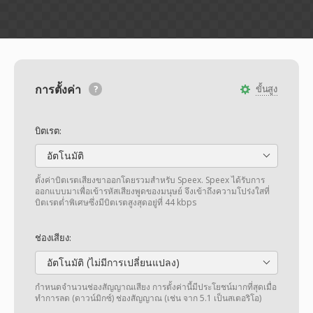
การตั้งค่า
ขั้นสูง
บิตเรต:
อัตโนมัติ
ตั้งค่าบิตเรตเสียงขาออกโดยรวมสำหรับ Speex. Speex ได้รับการ
ออกแบบมาเพื่อเข้ารหัสเสียงพูดของมนุษย์ จึงเข้าถึงความโปร่งใสที่
บิตเรตต่ำพิเศษซึ่งมีบิตเรตสูงสุดอยู่ที่ 44 kbps
ช่องเสียง:
อัตโนมัติ (ไม่มีการเปลี่ยนแปลง)
กำหนดจำนวนช่องสัญญาณเสียง การตั้งค่านี้มีประโยชน์มากที่สุดเมื่อ
ทำการลด (ดาวน์มิกซ์) ช่องสัญญาณ (เช่น จาก 5.1 เป็นสเตอริโอ)