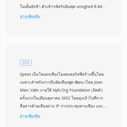
โมเด็มยังช้า ตัวเข้ารหัสรับอินพุต unsigned 8-bit
PCM คำนวณตารางความถี่ของค่า sample-delta
อ่านเพิ่มเติม
และสร้าง Huffman tree ที่เหมาะสมที่สุดซึ่งแทนที่
delta ที่พบบ่อยด้วยลำดับบิตสั้น อัตราส่วนการบีบอัด
2:1 หรือดีกว่าเป็นเรื่องปกติสำหรับการบันทึกเสียง
พูด ซึ่งเป็นการประหยัดที่มีความหมายเมื่อฟล็อปปี้
3.5 นิ้วจุเพียง 800 KB ไฟล์ถูกแจกจ่ายเป็น
Macintosh resource forks และเล่นผ่านยูทิลิตี้
SPX
อย่าง SoundApp และระบบนิเวศ BinHex ที่
Speex เป็นโคเดกเสียงโอเพนซอร์สที่สร้างขึ้นโดย
กำหนดการแลกเปลี่ยนซอฟต์แวร์ Mac ในช่วง
เฉพาะสำหรับการบีบอัดเสียงพูด พัฒนาโดย Jean-
ปลายทศวรรษ 1980 รูปแบบรองรับอัตราสุ่มตัวอย่าง
Marc Valin ภายใต้ Xiph.Org Foundation เปิดตัว
สูงสุด 22.255 kHz ตรงกับความสามารถเอาต์พุต
ครั้งแรกในเดือนตุลาคม 2002 โดยมุ่งเป้าไปที่การ
ของฮาร์ดแวร์เสียง Macintosh ดั้งเดิม เครื่องมือ
สื่อสารด้วยเสียงผ่าน IP การประชุมทางเสียง และ
อย่าง SoX ยังคงรองรับการถอดรหัส HCOM ทำให้
ทุกสถานการณ์ที่ต้องส่งเสียงพูดอย่างมีประสิทธิภาพ
อ่านเพิ่มเติม
การบันทึกที่เก็บไว้ยังเข้าถึงได้หลายทศวรรษต่อมา
ผ่านเครือข่าย ไฟล์ SPX บรรจุเสียงที่เข้ารหัสด้วย
HCOM มีข้อดีสามประการในงานอนุรักษ์: การบีบ