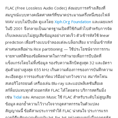
FLAC (Free Lossless Audio Codec) ส่งมอบการสร้างเสียงที่
สมบูรณ์แบบทางคณิตศาสตร์ที่ขนาดประมาณครึ่งหนึ่งของไฟล์
WAV แบบไม่บีบอัด ดูแลโดย
Xiph.Org Foundation
และเผยแพร่
ในปี 2001 จึงกลายเป็นมาตรฐานเปิดที่ใช้กันทั่วไปสำหรับการจัด
เก็บเพลงแบบไม่สูญเสียข้อมูลอย่างรวดเร็ว ตัวเข้ารหัสใช้ linear
prediction เพื่อสร้างแบบจำลองแต่ละบล็อกเสียง จากนั้นเข้ารหัส
ค่าเศษเหลือผ่าน Rice partitioning — ใช้ประโยชน์จากการกระ
จายทางสถิติของข้อผิดพลาดในการทำนายเพื่อการบีบอัดที่
แข็งแกร่งโดยไม่ทิ้งข้อมูล รองรับความลึกบิตสูงสุด 32 และอัตรา
สุ่มตัวอย่างสูงสุด 655 kHz เกินความต้องการของการบันทึกความ
ละเอียดสูง การรองรับฮาร์ดแวร์มีอย่างกว้างขวาง: สมาร์ทโฟน
สเตอริโอรถยนต์ เครื่องเล่น Blu-ray และแอปพลิเคชันสื่อเด
สก์ท็อปแทบทุกตัวถอดรหัส FLAC ได้โดยตรง บริการสตรีมมิ่ง
เช่น
Tidal
และ Amazon Music ใช้ FLAC สำหรับระดับไม่สูญเสีย
ข้อมูล ตอกย้ำความไว้วางใจจากอุตสาหกรรมในตัวแปลง
สัญญาณนี้ ข้อดีสามประการทำให้ FLAC น่าสนใจ ประการแรก
การกู้คืนสัญญาณต้นฉบับ bit-for-bit อย่างสมบูรณ์เมื่อถอดรหัส