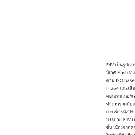
F4V เป็นรูปแบ
นิเวศ Flash V
ตาม ISO base 
H.264 และเสีย
คอนเทนเนอร์เ
ทำงานร่วมกับเคร
การเข้ารหัส 
บรรยาย F4V เป็
ขึ้น เนื่องจาก