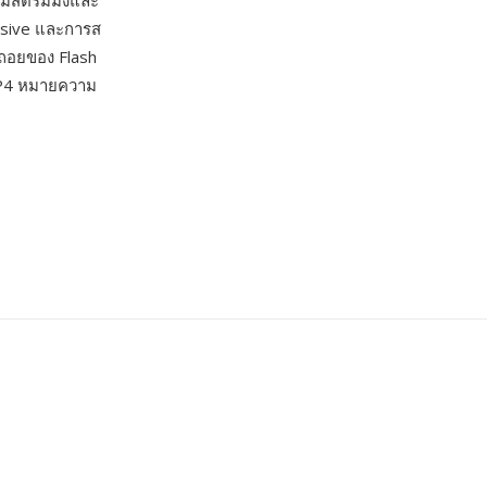
อร์มสตรีมมิงและ
essive และการส
ถดถอยของ Flash
 MP4 หมายความ