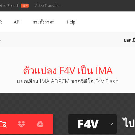
xt to Speech
Video Translator
R
API
การตั้งราคา
Help
ยอดเยี
A
ตัวแปลง F4V เป็น IMA
แยกเสียง IMA ADPCM จากวิดีโอ F4V Flash
F4V
ไป