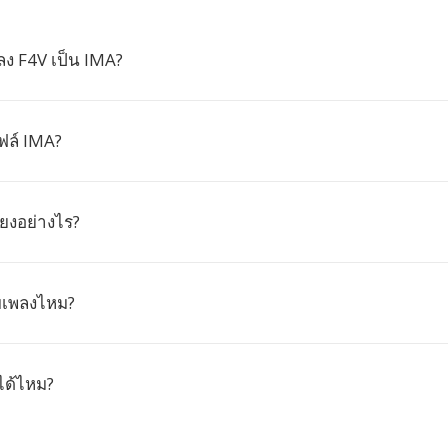
ง F4V เป็น IMA?
ฟล์ IMA?
ียงอย่างไร?
บเพลงไหม?
ได้ไหม?