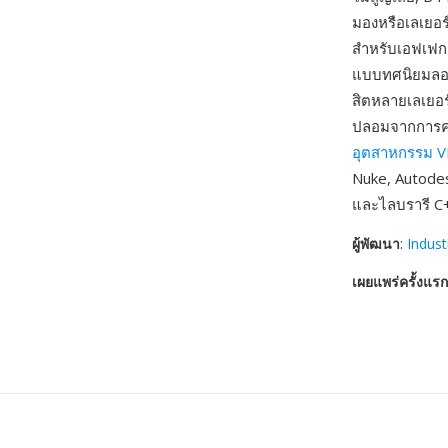
มองหรือเลเยอร
สำหรับเอฟเฟกต
แบบทศนิยมลอย
สิตหลายเลเยอร
ปลอมจากการควอ
อุตสาหกรรม V
Nuke, Autodes
และไลบรารี C+
ผู้พัฒนา
:
Indust
เผยแพร่ครั้งแรก