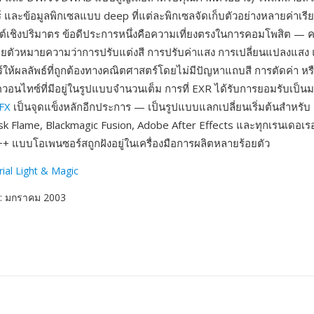
์ และข้อมูลพิกเซลแบบ deep ที่แต่ละพิกเซลจัดเก็บตัวอย่างหลายค่าเร
์เชิงปริมาตร ข้อดีประการหนึ่งคือความเที่ยงตรงในการคอมโพสิต —
ตัวหมายความว่าการปรับแต่งสี การปรับค่าแสง การเปลี่ยนแปลงแส
์ให้ผลลัพธ์ที่ถูกต้องทางคณิตศาสตร์โดยไม่มีปัญหาแถบสี การตัดค่า หร
นไทซ์ที่มีอยู่ในรูปแบบจำนวนเต็ม การที่ EXR ได้รับการยอมรับเป็
FX
เป็นจุดแข็งหลักอีกประการ — เป็นรูปแบบแลกเปลี่ยนเริ่มต้นสำหรับ
k Flame, Blackmagic Fusion, Adobe After Effects และทุกเรนเดอเรอร
+ แบบโอเพนซอร์สถูกฝังอยู่ในเครื่องมือการผลิตหลายร้อยตัว
rial Light & Magic
: มกราคม 2003