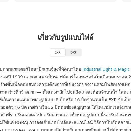
เกี่ยวกับรูปแบบไฟล์
EXR
DXF
บบภาพแรสเตอร์ไดนามิกเรนจ์สูงที่พัฒนาโดย
Industrial Light & Magic
ั้งแต่ปี 1999 และเผยแพร่เป็นซอฟต์แวร์โอเพนซอร์สในเดือนมกราคม 
้างขึ้นเพื่อตอบสนองความต้องการที่เข้มงวดของงานคอมโพสิตเอฟเฟกต์
วามสว่างที่กว้างมาก — ตั้งแต่เงาลึกไปจนถึงแสงสะท้อนจ้าบนน้ำ โลหะ 
ี่เกินความแม่นยำของรูปแบบ 8 บิตหรือ 16 บิตจำนวนเต็ม EXR จัดเก็บ
อยตัว 16 บิต (half) หรือ 32 บิตต่อช่องสัญญาณ ให้ไดนามิกเรนจ์มาก
ยำที่ราบรื่นตลอดสเปกตรัมความสว่างทั้งหมด รูปแบบนี้รองรับจำนว
ม่ใช่แค่ RGBA) การจัดเก็บแบบไทล์และสแกนไลน์ วิธีการบีบอัดหลาย
44 และ DWAA/DWAB แบบสูญเสียสำหรับคุณภาพตัวอย่าง) ไฟล์หลายส่วน