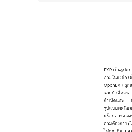
EXR เป็นรูปแ
ภายในองค์กรต
OpenEXR ถูกสร
ฉากมักมีช่วงค
กำเนิดแสง — ท
รูปแบบทศนิยมล
พร้อมความแม่น
ตามต้องการ (ไ
ไม่สูญเสีย, B