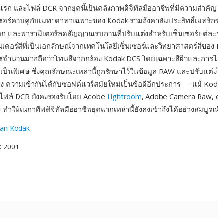
ยุคแรก และไฟล์ DCR จากยุคนี้เป็นคลังภาพดิจิทัลมืออาชีพที่มีความสำคัญ
เซอร์ควบคู่กับเมทาดาทาเฉพาะของ Kodak รวมถึงค่าสัมประสิทธิ์เมทริกซ์ส
 และพารามิเตอร์ลดสัญญาณรบกวนที่ปรับแต่งสำหรับเซ็นเซอร์แต่ละรุ
เดอร์สีที่เป็นเอกลักษณ์จากเทคโนโลยีเซ็นเซอร์และวิทยาศาสตร์สีของ
ัชจำนวนมากถือว่าโทนสีจากกล้อง Kodak DCS โดยเฉพาะสีผิวและการไล
ป็นพิเศษ ซึ่งคุณลักษณะเหล่านี้ถูกรักษาไว้ในข้อมูล RAW และปรับแต่ง
ง ความเข้ากันได้กับซอฟต์แวร์สมัยใหม่เป็นข้อดีอีกประการ — แม้ K
่ไฟล์ DCR ยังคงรองรับโดย Adobe
Lightroom
, Adobe Camera Raw, 
ให้เนกาทีฟดิจิทัลมืออาชีพยุคแรกเหล่านี้ยังคงเข้าถึงได้อย่างสมบูรณ
an Kodak
: 2001