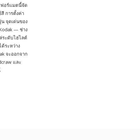
 ฟอร์แมตนี้จัด
ี การตั้งค่า
่น จุดเด่นของ
 Kodak — ช่าง
่ระดับไฮไลต์
ได้ระหว่าง
odak จะออกจาก
dcraw และ
์