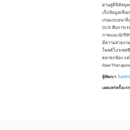
ผ่านสู่ดิจิทัล
เก็บข้อมูลเซ็น
เกนแบบอนาล็อก
DCR คือการเรน
ภาพและนักรีท
มีความสวยงามเ
โพสต์โปรเซสซิ
ตลาดกล้อง แต
RawTherapee ทำ
ผู้พัฒนา
:
Eastm
เผยแพร่ครั้งแรก