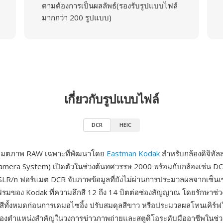
ตามต้องการเป็นผลลัพธ์(รองรับรูปแบบไฟล์
มากกว่า 200 รูปแบบ)
เกี่ยวกับรูปแบบไฟล์
DCR
HEIC
แมตภาพ RAW เฉพาะที่พัฒนาโดย
Eastman Kodak
สำหรับกล้องดิจิทัล
Camera System) เปิดตัวในช่วงต้นทศวรรษ 2000 พร้อมกับกล้องเช่น D
SLR/n ฟอร์แมต DCR จับภาพข้อมูลที่ยังไม่ผ่านการประมวลผลจากเซ็น
รมของ Kodak ที่ความลึกสี 12 ถึง 14 บิตต่อช่องสัญญาณ โดยรักษาช่ว
ีทั้งหมดก่อนการเดมอไซอิ้ง ปรับสมดุลสีขาว หรือประมวลผลโทนเคิร์ฟ
องตำแหน่งสำคัญในวงการข่าวภาพถ่ายและสตูดิโอระดับมืออาชีพในช่วง