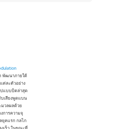
odulation
า พัฒนาภายใต้
แต่ละตัวอย่าง
ูปแบบบิตล่าสุด
หรับเสียงพูดแบน
ระมวลผลด้วย
้องการความจุ
ทัลยุคแรก กลไก
งเร็ว ในขณะที่