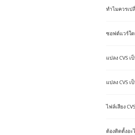
ทำไมควรเปลี
ซอฟต์แวร์ใดเ
แปลง CVS เป
แปลง CVS เป
ไฟล์เสียง CV
ต้องติดตั้งอ