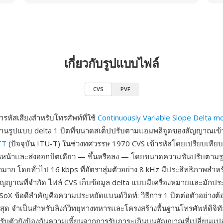
เกี่ยวกับรูปแบบไฟล์
CVS
PVF
ารหัสเสียงสำหรับโทรศัพท์ที่ใช้
Continuously Variable Slope Delta m
่านรูปแบบ delta 1 บิตที่ขนาดสเต็ปปรับตามแอมพลิจูดของสัญญาณเข้
TT
(ปัจจุบัน ITU-T) ในช่วงทศวรรษ 1970 CVS เข้ารหัสโดยเปรียบเทียบ
อนหน้าและส่งออกบิตเดียว — ขึ้นหรือลง — โดยขนาดความชันปรับตามร
ต่ำมาก โดยทั่วไป 16 kbps ที่อัตราสุ่มตัวอย่าง 8 kHz มีประสิทธิภาพสำ
ญญาณที่จำกัด ไฟล์ CVS เก็บข้อมูล delta แบบมีเครื่องหมายและมักป
ง SoX ข้อดีสำคัญคือความประหยัดแบนด์วิดท์: วิธีการ 1 บิตต่อตัวอย่างต
่สุด จำเป็นสำหรับลิงก์วิทยุทางทหารและโครงสร้างพื้นฐานโทรศัพท์ดิจิ
บตัวยังป้องกันความเพี้ยนจากการรับภาระเกินบนสัญญาณที่เปลี่ยนแปล