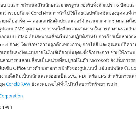
ขอบ และการกำหนดสีในลักษณะมาตรฐาน รองรับทั้งตัวแปร 16 บิตและ 
นกว่าระบบนิเวศ Corel ผ่านการนำไปใช้โดยแอปพลิเคชันของบุคคลที
่ายคลิปอาร์ต — คอลเลกชันศิลปะเวกเตอร์จำนวนมากจากช่วงกลางถึ
นรูปแบบ CMX จุดเด่นประการหนึ่งคือความสามารถในการทำงานร่วมกั
รออกแบบ: CMX เป็นสะพานเชื่อมในทางปฏิบัติสำหรับการย้ายเนื้อหาเวกเ
orel ต่างๆ โดยรักษาความถูกต้องของภาพ, การไล่สี และคุณสมบัติควา
เวกเตอร์และบิตแมปภายในไฟล์เดียวเป็นจุดแข็งอีกประการ ช่วยให้ภา
้อนสามารถแลกเปลี่ยนเป็นหน่วยที่สมบูรณ์ในตัว Microsoft ยังเพิ่มการร
คชัน Office บางตัว ขยายการเข้าถึงของรูปแบบนี้ แม้แอปพลิเคชัน Co
บงานดั้งเดิมเป็นหลักและส่งออกเป็น SVG, PDF หรือ EPS สำหรับการแลก
ยุค
CorelDRAW
ยังคงพบเจอได้ทั่วไปในไลบรารีทรัพยากรเก่า
Corporation
: 1994