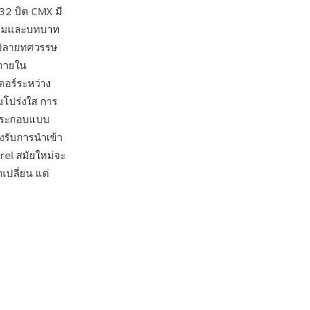
32 บิต CMX มี
่สามและบทบาท
งปลายทศวรรษ
นภายใน
ตอร์ระหว่าง
มโปร่งใส การ
พประกอบแบบ
องรับการนำเข้า
rel สมัยใหม่จะ
เปลี่ยน แต่