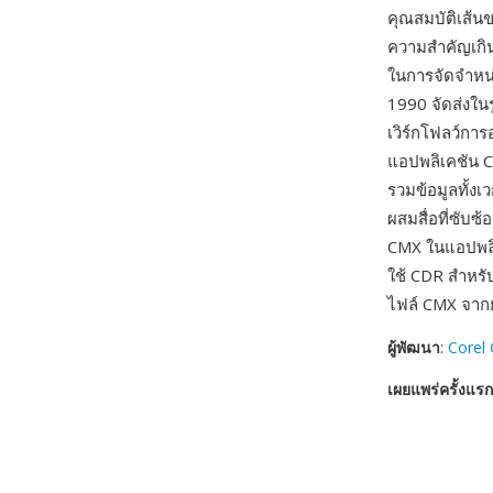
คุณสมบัติเส้น
ความสำคัญเกิ
ในการจัดจำหน
1990 จัดส่งใ
เวิร์กโฟลว์กา
แอปพลิเคชัน C
รวมข้อมูลทั้ง
ผสมสื่อที่ซับซ
CMX ในแอปพลิเ
ใช้ CDR สำหรั
ไฟล์ CMX จาก
ผู้พัฒนา
:
Corel 
เผยแพร่ครั้งแรก