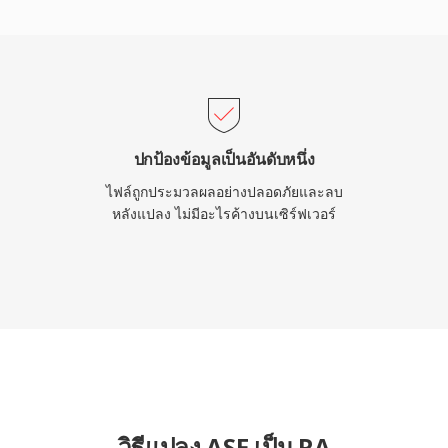
บสตรีมออนไลน์ ผลงานทาง
ตเรตที่มีอิทธิพลต่อมาตรฐาน
โดยโคเดกสมัยใหม่ แต่
ยุเว็บยังคงมีอยู่และ
ปกป้องข้อมูลเป็นอันดับหนึ่ง
ไฟล์ถูกประมวลผลอย่างปลอดภัยและลบ
หลังแปลง ไม่มีอะไรค้างบนเซิร์ฟเวอร์
วิธีแปลง ASF เป็น RA