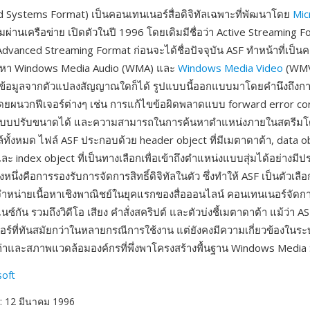
 Systems Format) เป็นคอนเทนเนอร์สื่อดิจิทัลเฉพาะที่พัฒนาโดย
Mic
ผ่านเครือข่าย เปิดตัวในปี 1996 โดยเดิมมีชื่อว่า Active Streaming 
Advanced Streaming Format ก่อนจะได้ชื่อปัจจุบัน ASF ทำหน้าที่เป็นค
้อหา Windows Media Audio (WMA) และ
Windows Media Video
(WMV
ข้อมูลจากตัวแปลงสัญญาณใดก็ได้ รูปแบบนี้ออกแบบมาโดยคำนึงถึงการ
โดยผนวกฟีเจอร์ต่างๆ เช่น การแก้ไขข้อผิดพลาดแบบ forward error co
แบบปรับขนาดได้ และความสามารถในการค้นหาตำแหน่งภายในสตรีมโด
ั้งหมด ไฟล์ ASF ประกอบด้วย header object ที่มีเมตาดาต้า, data obj
ง และ index object ที่เป็นทางเลือกเพื่อเข้าถึงตำแหน่งแบบสุ่มได้อย่างมี
งหนึ่งคือการรองรับการจัดการสิทธิ์ดิจิทัลในตัว ซึ่งทำให้ ASF เป็นตัวเล
ำหน่ายเนื้อหาเชิงพาณิชย์ในยุคแรกของสื่อออนไลน์ คอนเทนเนอร์จัด
นซ์กัน รวมถึงวิดีโอ เสียง คำสั่งสคริปต์ และตัวบ่งชี้เมตาดาต้า แม้ว่า A
ร์ที่ทันสมัยกว่าในหลายกรณีการใช้งาน แต่ยังคงมีความเกี่ยวข้องในระบ
ก่าและสภาพแวดล้อมองค์กรที่พึ่งพาโครงสร้างพื้นฐาน Windows Media 
soft
: 12 มีนาคม 1996