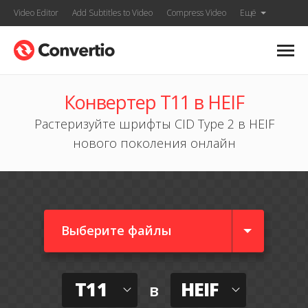
Video Editor
Add Subtitles to Video
Compress Video
Ещё
Конвертер T11 в HEIF
Растеризуйте шрифты CID Type 2 в HEIF
нового поколения онлайн
Выберите файлы
T11
HEIF
в