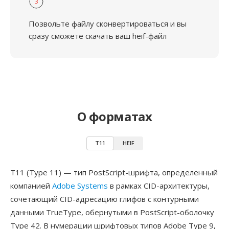
3
Позвольте файлу сконвертироваться и вы
сразу сможете скачать ваш heif-файл
О форматах
T11
HEIF
T11 (Type 11) — тип PostScript-шрифта, определенный
компанией
Adobe Systems
в рамках CID-архитектуры,
сочетающий CID-адресацию глифов с контурными
данными TrueType, обернутыми в PostScript-оболочку
Type 42. В нумерации шрифтовых типов Adobe Type 9,