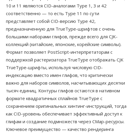
10 и 11 являются CID-аналогами Type 1, 3 и 42
соответственно — то есть Type 11 по сути
представляет собой CID-версию Type 42,
предназначенную для TrueType-шрифтов с очень
большими наборами глифов, прежде всего для CJK-
коллекций (китайские, японские, корейские символы).
Формат позволяет PostScript-интерпретаторам с
поддержкой растеризатора TrueType отображать CJK
TrueType-шрифты, используя числовую CID-
индексацию вместо имен глифов, что критически
важно для наборов символов, насчитывающих десятки
тысяч единиц. Контуры глифов остаются в нативном
формате квадратичных сплайнов TrueType с
сохранением оригинальных хинтинг-инструкций, тогда
как CID-уровень обеспечивает эффективный доступ к
глифам и создание подмножеств через CMap-ресурсы.
Ключевое преимущество — качество рендеринга