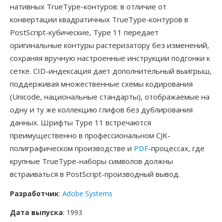
нативных TrueType-контуров: в отличие от
конвертации квадратичных TrueType-контуров в
PostScript-кубические, Type 11 передает
оригинальные контуры растеризатору без изменений,
сохраняя вручную настроенные инструкции подгонки к
сетке. CID-индексация дает дополнительный выигрыш,
поддерживая множественные схемы кодирования
(Unicode, национальные стандарты), отображаемые на
одну и ту же коллекцию глифов без дублирования
данных. Шрифты Type 11 встречаются
преимущественно в профессиональном CJK-
полиграфическом производстве и
PDF
-процессах, где
крупные TrueType-наборы символов должны
встраиваться в PostScript-производный вывод.
Разработчик
:
Adobe Systems
Дата выпуска
: 1993