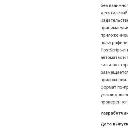
без взаимног
десятилетий
издательств
принимаемым
приложением
полиграфиче
PostScript-
автоматах и
сильная стор
размещается 
приложения. 
формат по-п
унаследован
проверенног
Разработчи
Дата выпус