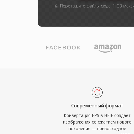
Перетащите файлы сюда. 1 GB мак
Современный формат
Конвертация EPS в HEIF создаёт
изображения со сжатием нового
поколения — превосходное