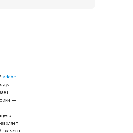
ый
Adobe
оду.
вает
афики —
ющего
озволяет
й элемент