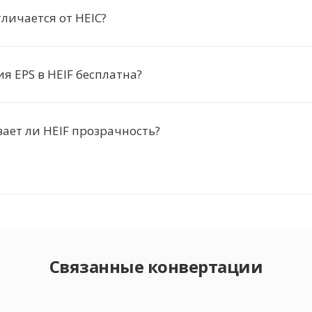
тличается от HEIC?
я EPS в HEIF бесплатна?
ет ли HEIF прозрачность?
Связанные конвертации