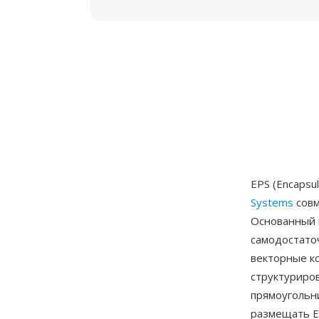
EPS (Encapsu
Systems
совм
Основанный н
самодостато
векторные к
структуриро
прямоугольн
размещать E