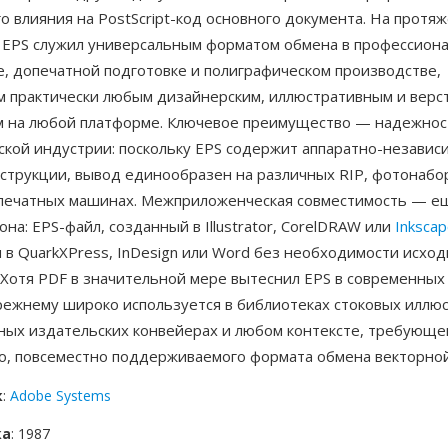
о влияния на PostScript-код основного документа. На протя
 EPS служил универсальным форматом обмена в профессион
е, допечатной подготовке и полиграфическом производстве,
 практически любым дизайнерским, иллюстративным и верс
 на любой платформе. Ключевое преимущество — надежнос
ской индустрии: поскольку EPS содержит аппаратно-независ
инструкции, вывод единообразен на различных RIP, фотонаб
 печатных машинах. Межприложенческая совместимость — е
она: EPS-файл, созданный в Illustrator, CorelDRAW или
Inksca
в QuarkXPress, InDesign или Word без необходимости исход
Хотя PDF в значительной мере вытеснил EPS в современных 
режнему широко используется в библиотеках стоковых иллю
ных издательских конвейерах и любом контексте, требующе
о, повсеместно поддерживаемого формата обмена векторной
к
:
Adobe Systems
ка
: 1987