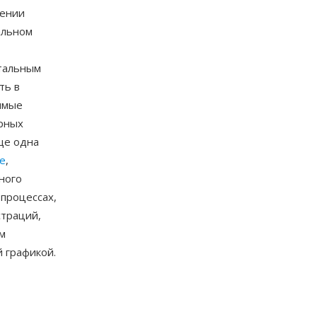
жении
альном
тальным
ть в
имые
орных
ще одна
pe
,
ного
процессах,
страций,
м
 графикой.