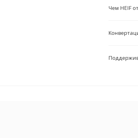
Чем HEIF о
Конвертаци
Поддержива