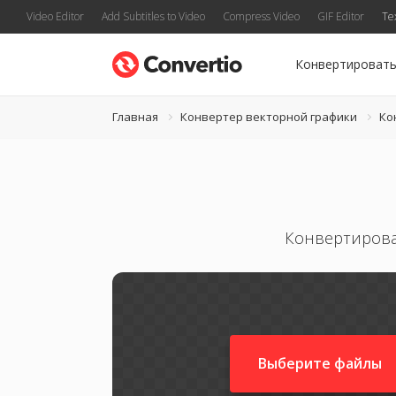
Video Editor
Add Subtitles to Video
Compress Video
GIF Editor
Te
Конвертироват
Главная
Конвертер векторной графики
Ко
Конвертирова
Выберите файлы