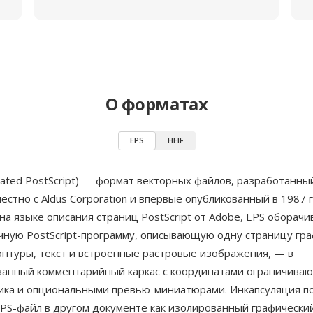
О форматах
EPS
HEIF
lated PostScript) — формат векторных файлов, разработанн
естно с Aldus Corporation и впервые опубликованный в 1987 г
а языке описания страниц PostScript от Adobe, EPS оборачи
чную PostScript-программу, описывающую одну страницу гр
онтуры, текст и встроенные растровые изображения, — в
ванный комментарийный каркас с координатами ограничива
ика и опциональными превью-миниатюрами. Инкапсуляция п
PS-файл в другом документе как изолированный графически