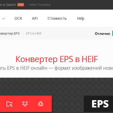
xt to Speech
Video Translator
ь
OCR
API
Стоимость
Help
Отлично
нвертер EPS
EPS в HEIF
Конвертер EPS в HEIF
ть EPS в HEIF онлайн — формат изображений нов
EPS