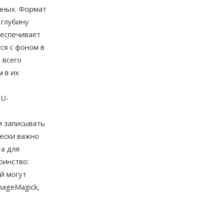
нных. Формат
 глубину
беспечивает
ся с фоном в
 всего
 в их
PU-
и записывать
ески важно
а для
оинство:
й могут
ageMagick,