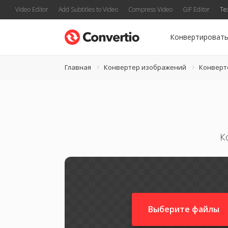
Video Editor
Add Subtitles to Video
Compress Video
GIF Editor
Te
Конвертироват
Главная
Конвертер изображений
Конверт
К
Выберите файлы