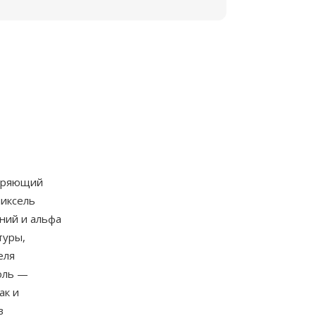
ширяющий
пиксель
ний и альфа
туры,
еля
оль —
ак и
в