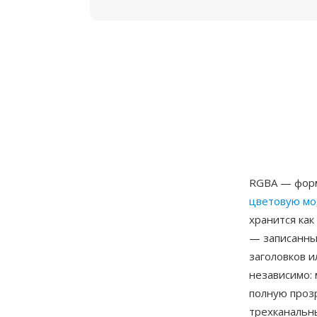
RGBA — форм
цветовую м
хранится как
— записанны
заголовков и
независимо:
полную проз
трехканальн