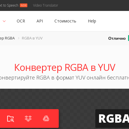
xt to Speech
Video Translator
ь
OCR
API
Стоимость
Help
Отлично
ер RGBA
RGBA в YUV
Конвертер RGBA в YUV
онвертируйте RGBA в формат YUV онлайн бесплат
RGB