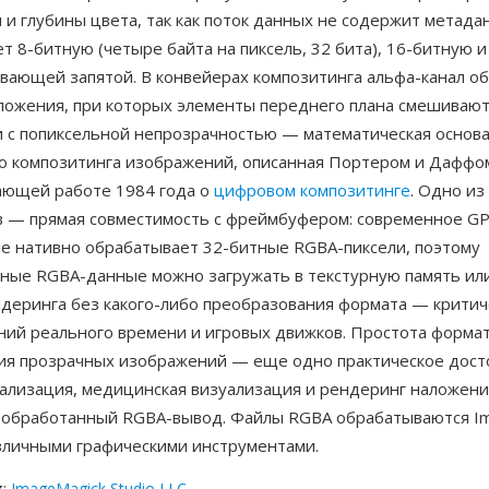
и глубины цвета, так как поток данных не содержит метада
 8-битную (четыре байта на пиксель, 32 бита), 16-битную и
авающей запятой. В конвейерах композитинга альфа-канал о
ложения, при которых элементы переднего плана смешивают
и с попиксельной непрозрачностью — математическая основа
о композитинга изображений, описанная Портером и Даффом
ающей работе 1984 года о
цифровом композитинге
. Одно из
 — прямая совместимость с фреймбуфером: современное G
е нативно обрабатывает 32-битные RGBA-пиксели, поэтому
ные RGBA-данные можно загружать в текстурную память ил
ндеринга без какого-либо преобразования формата — критич
ний реального времени и игровых движков. Простота формат
ия прозрачных изображений — еще одно практическое дост
уализация, медицинская визуализация и рендеринг наложени
еобработанный RGBA-вывод. Файлы RGBA обрабатываются Im
зличными графическими инструментами.
к
:
ImageMagick Studio LLC