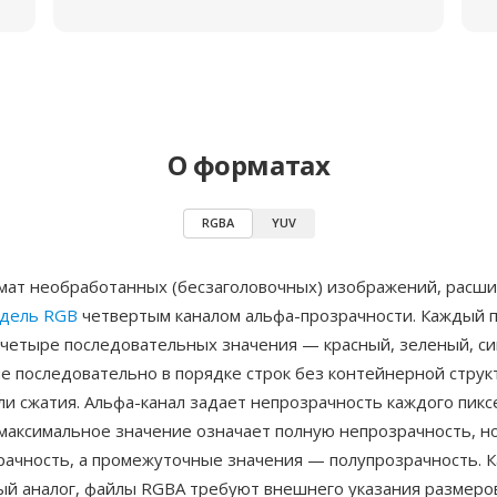
О форматах
RGBA
YUV
ат необработанных (бесзаголовочных) изображений, рас
одель RGB
четвертым каналом альфа-прозрачности. Каждый 
 четыре последовательных значения — красный, зеленый, си
е последовательно в порядке строк без контейнерной струк
ли сжатия. Альфа-канал задает непрозрачность каждого пикс
 максимальное значение означает полную непрозрачность, н
рачность, а промежуточные значения — полупрозрачность. К
ый аналог, файлы RGBA требуют внешнего указания размеро