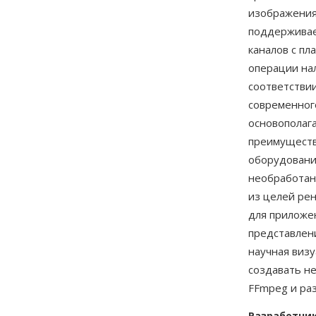
изображения 
поддерживает
каналов с пл
операции на
соответстви
современног
основополаг
преимуществ
оборудовани
необработан
из целей ре
для приложе
представлен
научная виз
создавать н
FFmpeg и ра
Разработчи