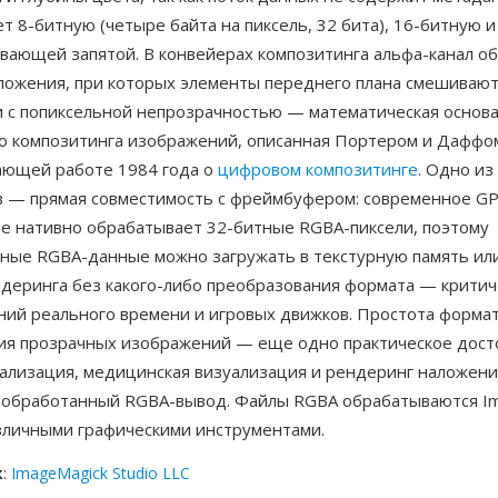
 8-битную (четыре байта на пиксель, 32 бита), 16-битную и
авающей запятой. В конвейерах композитинга альфа-канал о
ложения, при которых элементы переднего плана смешивают
и с попиксельной непрозрачностью — математическая основа
о композитинга изображений, описанная Портером и Даффом
ающей работе 1984 года о
цифровом композитинге
. Одно из
 — прямая совместимость с фреймбуфером: современное G
е нативно обрабатывает 32-битные RGBA-пиксели, поэтому
ные RGBA-данные можно загружать в текстурную память ил
ндеринга без какого-либо преобразования формата — критич
ний реального времени и игровых движков. Простота формат
ия прозрачных изображений — еще одно практическое дост
уализация, медицинская визуализация и рендеринг наложени
еобработанный RGBA-вывод. Файлы RGBA обрабатываются Im
зличными графическими инструментами.
к
:
ImageMagick Studio LLC