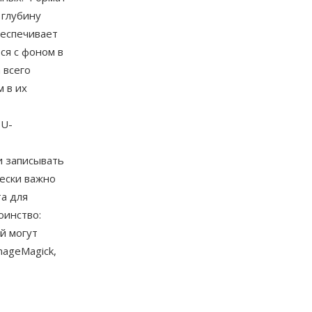
 глубину
беспечивает
ся с фоном в
 всего
 в их
PU-
и записывать
ески важно
а для
оинство:
й могут
ageMagick,