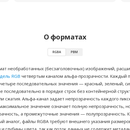
О форматах
RGBA
PBM
ат необработанных (бесзаголовочных) изображений, рас
одель RGB
четвертым каналом альфа-прозрачности. Каждый 
 четыре последовательных значения — красный, зеленый, си
е последовательно в порядке строк без контейнерной струк
ли сжатия. Альфа-канал задает непрозрачность каждого пикс
 максимальное значение означает полную непрозрачность, н
рачность, а промежуточные значения — полупрозрачность. К
ый аналог, файлы RGBA требуют внешнего указания размеро
и глубины цвета, так как поток данных не содержит метада