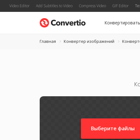
Video Editor
Add Subtitles to Video
Compress Video
GIF Editor
Te
Конвертироват
Главная
Конвертер изображений
Конверт
К
Выберите файлы