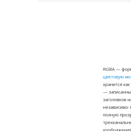
RGBA — форм
цветовую м
хранится как
— записанны
заголовков и
независимо:
полную проз
трехканальн
изображения 