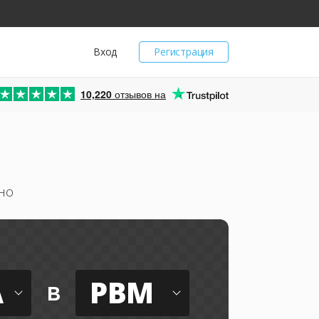
Вход
Регистрация
10,220
отзывов на
но
A
PBM
в