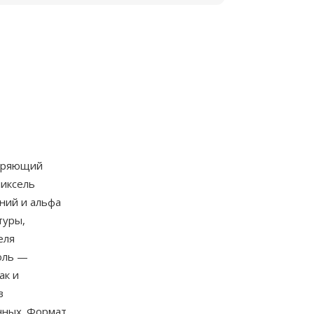
ширяющий
пиксель
ний и альфа
туры,
еля
оль —
ак и
в
нных. Формат