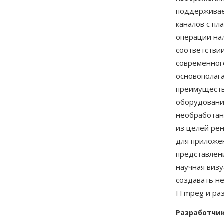
поддерживает
каналов с пл
операции на
соответстви
современног
основополаг
преимуществ
оборудовани
необработан
из целей ре
для приложе
представлен
научная виз
создавать н
FFmpeg и ра
Разработчи