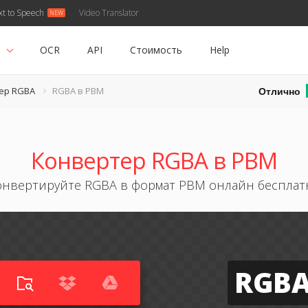
xt to Speech
Video Translator
ь
OCR
API
Стоимость
Help
Отлично
ер RGBA
RGBA в PBM
Конвертер RGBA в PBM
онвертируйте RGBA в формат PBM онлайн бесплат
RGB