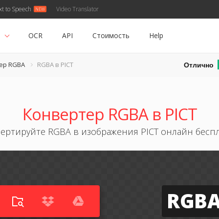
xt to Speech
Video Translator
ь
OCR
API
Стоимость
Help
Отлично
ер RGBA
RGBA в PICT
Конвертер RGBA в PICT
ертируйте RGBA в изображения PICT онлайн бесп
RGB