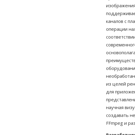
изображения 
поддерживает
каналов с пл
операции на
соответстви
современног
основополаг
преимуществ
оборудовани
необработан
из целей ре
для приложе
представлен
научная виз
создавать н
FFmpeg и ра
Разработчи