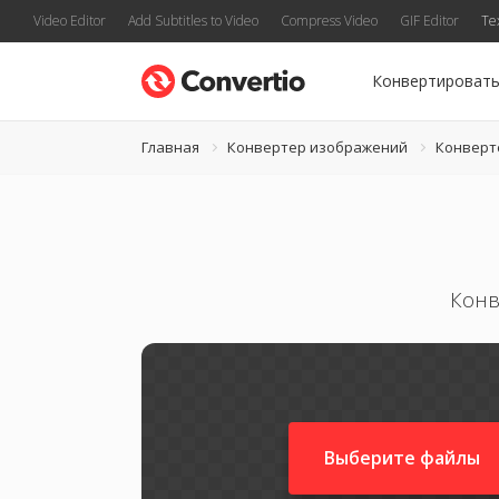
Video Editor
Add Subtitles to Video
Compress Video
GIF Editor
Te
Конвертироват
Главная
Конвертер изображений
Конверт
Конв
Выберите файлы