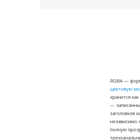
RGBA — форм
цветовую м
хранится как
— записанны
заголовков и
независимо:
полную проз
трехканальн