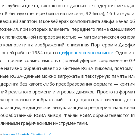
и глубины цвета, так как поток данных не содержит метада
 8-битную (четыре байта на пиксель, 32 бита), 16-битную и
авающей запятой. В конвейерах композитинга альфа-канал о
ложения, при которых элементы переднего плана смешивают
и с попиксельной непрозрачностью — математическая основа
о композитинга изображений, описанная Портером и Даффом
ающей работе 1984 года о
цифровом композитинге
. Одно из
 — прямая совместимость с фреймбуфером: современное G
е нативно обрабатывает 32-битные RGBA-пиксели, поэтому
ные RGBA-данные можно загружать в текстурную память ил
ндеринга без какого-либо преобразования формата — критич
ний реального времени и игровых движков. Простота формат
ия прозрачных изображений — еще одно практическое дост
уализация, медицинская визуализация и рендеринг наложени
еобработанный RGBA-вывод. Файлы RGBA обрабатываются Im
зличными графическими инструментами.
к
:
ImageMagick Studio LLC