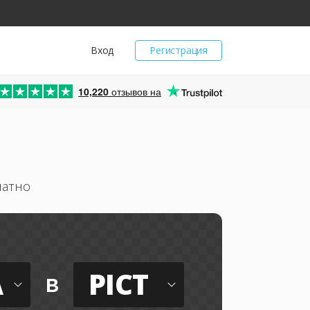
Вход
Регистрация
10,220
отзывов на
латно
A
PICT
в