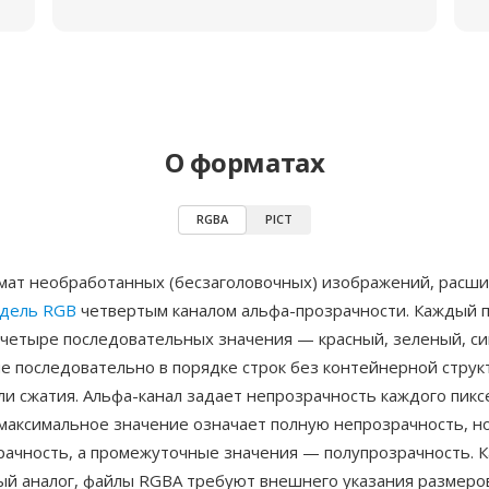
О форматах
RGBA
PICT
ат необработанных (бесзаголовочных) изображений, рас
одель RGB
четвертым каналом альфа-прозрачности. Каждый 
 четыре последовательных значения — красный, зеленый, си
е последовательно в порядке строк без контейнерной струк
ли сжатия. Альфа-канал задает непрозрачность каждого пикс
 максимальное значение означает полную непрозрачность, н
рачность, а промежуточные значения — полупрозрачность. К
ый аналог, файлы RGBA требуют внешнего указания размеро