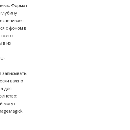
нных. Формат
 глубину
беспечивает
ся с фоном в
 всего
 в их
PU-
и записывать
ески важно
а для
оинство:
й могут
ageMagick,