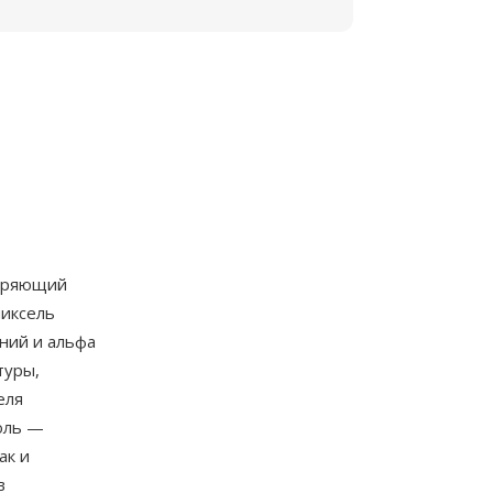
ширяющий
пиксель
ний и альфа
туры,
еля
оль —
ак и
в