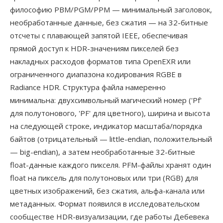
философию PBM/PGM/PPM — минимальный заголовок,
необработанные данные, без сжатия — на 32-битные
отсчеты с плавающей запятой IEEE, обеспечивая
прямой доступ к HDR-значениям пикселей без
накладных расходов форматов типа OpenEXR или
ограниченного диапазона кодирования RGBE в
Radiance HDR. Структура файла намеренно
минимальна: двухсимвольный магический номер ('Pf'
для полутонового, 'PF' для цветного), ширина и высота
на следующей строке, индикатор масштаба/порядка
байтов (отрицательный — little-endian, положительный
— big-endian), а затем необработанные 32-битные
float-данные каждого пикселя. PFM-файлы хранят один
float на пиксель для полутоновых или три (RGB) для
цветных изображений, без сжатия, альфа-канала или
метаданных. Формат появился в исследовательском
сообществе HDR-визуализации, где работы Дебевека