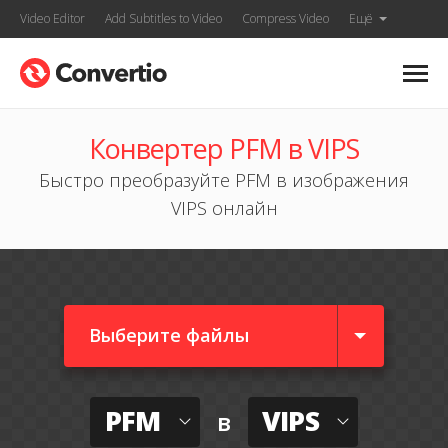
Video Editor
Add Subtitles to Video
Compress Video
Ещё
Конвертер PFM в VIPS
Быстро преобразуйте PFM в изображения
VIPS онлайн
Выберите файлы
PFM
VIPS
в