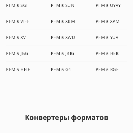
PFM в SGI
PFM в SUN
PFM в UYVY
PFM в VIFF
PFM в XBM
PFM в XPM
PFM в XV
PFM в XWD
PFM в YUV
PFM в JBG
PFM в JBIG
PFM в HEIC
PFM в HEIF
PFM в G4
PFM в RGF
Конвертеры форматов