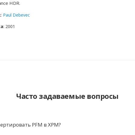
ance HDR.
к
:
Paul Debevec
ка
: 2001
Часто задаваемые вопросы
вертировать PFM в XPM?