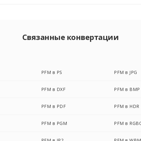
Связанные конвертации
PFM в PS
PFM в JPG
PFM в DXF
PFM в BMP
PFM в PDF
PFM в HDR
PFM в PGM
PFM в RGB
PFM в JP2
PFM в WB