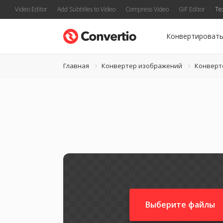
Video Editor
Add Subtitles to Video
Compress Video
GIF Editor
Te
Конвертироват
Главная
Конвертер изображений
Конверт
Выберите файлы