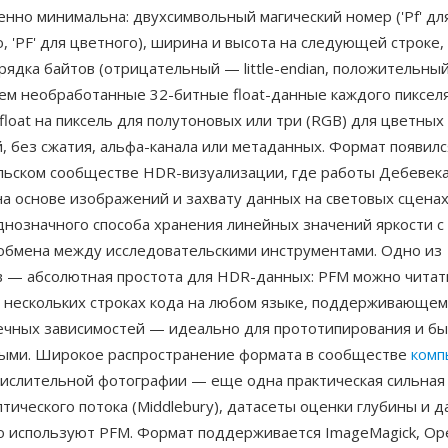
нно минимальна: двухсимвольный магический номер ('Pf' дл
, 'PF' для цветного), ширина и высота на следующей строке
ядка байтов (отрицательный — little-endian, положительный
атем необработанные 32-битные float-данные каждого пиксел
float на пиксель для полутоновых или три (RGB) для цветных
 без сжатия, альфа-канала или метаданных. Формат появилс
льском сообществе HDR-визуализации, где работы Дебевека
а основе изображений и захвату данных на световых сцена
однозначного способа хранения линейных значений яркости 
 обмена между исследовательскими инструментами. Одно из
 — абсолютная простота для HDR-данных: PFM можно читат
 нескольких строках кода на любом языке, поддерживающем I
ечных зависимостей — идеально для прототипирования и бы
ыми. Широкое распространение формата в сообществе
комп
ислительной фотографии — еще одна практическая сильная 
тического потока (Middlebury), датасеты оценки глубины и 
то используют PFM. Формат поддерживается ImageMagick, Op