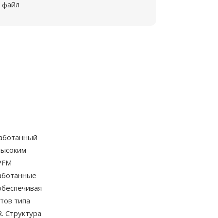
файл
работанный
высоким
PFM
аботанные
обеспечивая
тов типа
. Структура