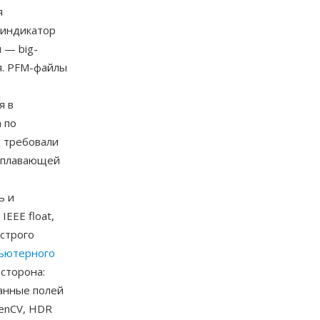
я
, индикатор
 — big-
я. PFM-файлы
я в
 по
х требовали
с плавающей
ь и
EEE float,
строго
ьютерного
сторона:
данные полей
enCV, HDR