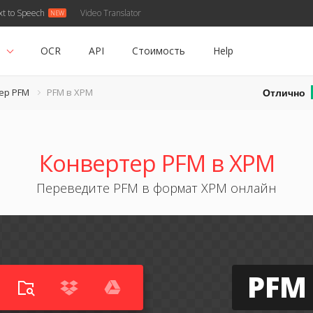
xt to Speech
Video Translator
ь
OCR
API
Стоимость
Help
Отлично
ер PFM
PFM в XPM
Конвертер PFM в XPM
Переведите PFM в формат XPM онлайн
PFM