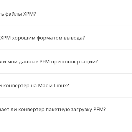
ть файлы XPM?
т XPM хорошим форматом вывода?
 ли мои данные PFM при конвертации?
и конвертер на Mac и Linux?
ет ли конвертер пакетную загрузку PFM?