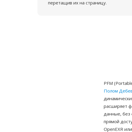
перетащив их на страницу.
PFM (Portabl
Полом Дебе
динамически
расширяет ф
данные, без 
прямой дост
OpenEXR или