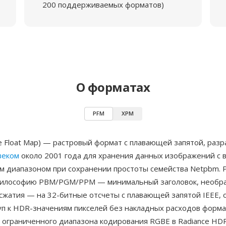
200 поддерживаемых форматов)
О форматах
PFM
XPM
e Float Map) — растровый формат с плавающей запятой, раз
веком
около 2001 года для хранения данных изображений с 
м диапазоном при сохранении простоты семейства Netpbm. 
илософию PBM/PGM/PPM — минимальный заголовок, необр
сжатия — на 32-битные отсчеты с плавающей запятой IEEE, 
уп к HDR-значениям пикселей без накладных расходов форма
 ограниченного диапазона кодирования RGBE в Radiance HDR