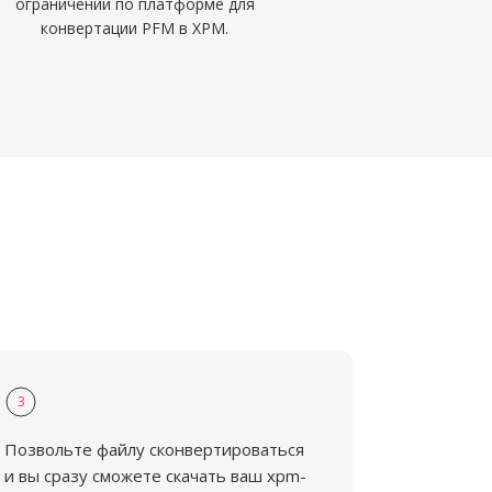
ограничений по платформе для
конвертации PFM в XPM.
3
Позвольте файлу сконвертироваться
и вы сразу сможете скачать ваш xpm-