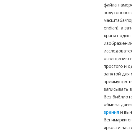
файла намере
полутонового
масштаба/пор
endian), а з
хранят один 
изображений,
исследовате
освещению н
простого и 
запятой для
преимуществ
записывать в
без библиот
обмена данн
зрения
и выч
бенчмарки оп
яркости час