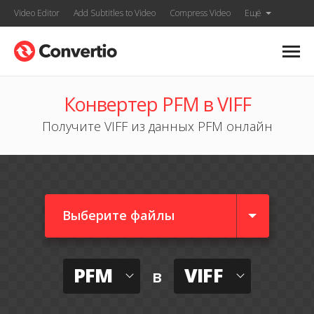
Video Editor
Add Subtitles to Video
Compress Video
Ещё
Конвертер PFM в VIFF
Получите VIFF из данных PFM онлайн
Выберите файлы
PFM
VIFF
в