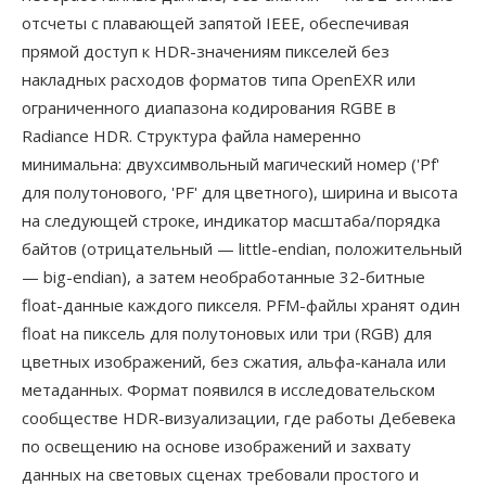
отсчеты с плавающей запятой IEEE, обеспечивая
прямой доступ к HDR-значениям пикселей без
накладных расходов форматов типа OpenEXR или
ограниченного диапазона кодирования RGBE в
Radiance HDR. Структура файла намеренно
минимальна: двухсимвольный магический номер ('Pf'
для полутонового, 'PF' для цветного), ширина и высота
на следующей строке, индикатор масштаба/порядка
байтов (отрицательный — little-endian, положительный
— big-endian), а затем необработанные 32-битные
float-данные каждого пикселя. PFM-файлы хранят один
float на пиксель для полутоновых или три (RGB) для
цветных изображений, без сжатия, альфа-канала или
метаданных. Формат появился в исследовательском
сообществе HDR-визуализации, где работы Дебевека
по освещению на основе изображений и захвату
данных на световых сценах требовали простого и