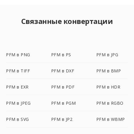
Связанные конвертации
PFM в PNG
PFM в PS
PFM в JPG
PFM в TIFF
PFM в DXF
PFM в BMP
PFM в EXR
PFM в PDF
PFM в HDR
PFM в JPEG
PFM в PGM
PFM в RGBO
PFM в SVG
PFM в JP2
PFM в WBMP