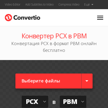
Video Editor
Add Subtitles to Video
Compress Video
Ещё
Конвертер PCX в PBM
Конвертация PCX в формат PBM онлайн
бесплатно
Выберите файлы
PCX
PBM
в