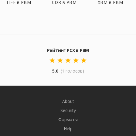
TIFF в PBM
CDR в PBM
XBM в PBM
Рейтинг PCX в PBM
5.0
(1 голосов)
About
Security
Форматы
Help