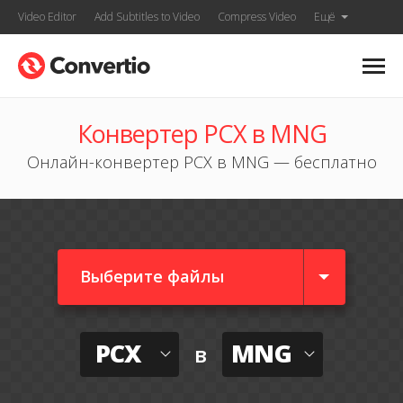
Video Editor
Add Subtitles to Video
Compress Video
Ещё
Конвертер PCX в MNG
Онлайн-конвертер PCX в MNG — бесплатно
Выберите файлы
PCX
MNG
в