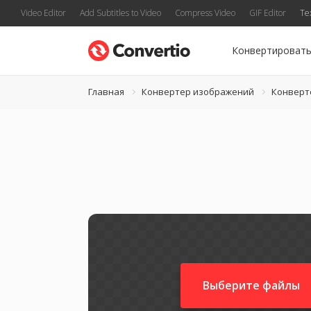
Video Editor
Add Subtitles to Video
Compress Video
GIF Editor
Te
Конвертироват
Главная
Конвертер изображений
Конверт
Выберите файлы