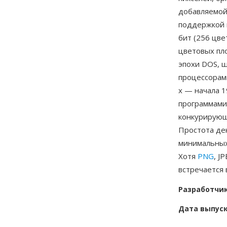
добавляемой
поддержкой в
бит (256 цв
цветовых пл
эпохи DOS, 
процессорам
х — начала 
программами
конкурирующ
Простота де
минимальных
Хотя
PNG
, J
встречается 
Разработчи
Дата выпус