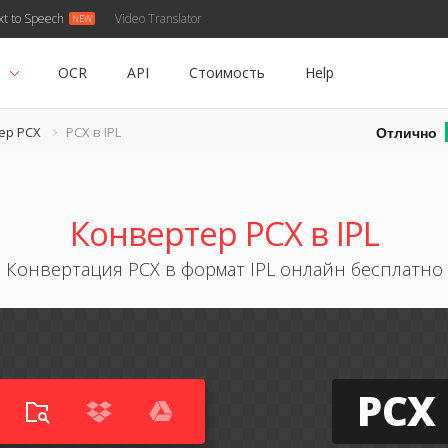
xt to Speech
Video Translator
ь
OCR
API
Стоимость
Help
Отлично
ер PCX
PCX в IPL
Конвертер PCX в IPL
Конвертация PCX в формат IPL онлайн бесплатно
PCX