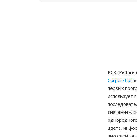
PCX (PiCtur
Corporation
в
первых прог
использует п
последовате
значение», 
однородного 
цвета, инфор
пикселей, ор