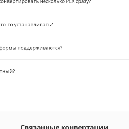
онвертировать несколько PCX сразу?
то-то устанавливать?
тформы поддерживаются?
атный?
Связанные конвертации