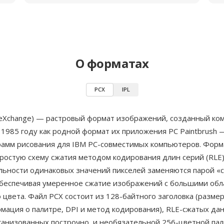
О форматах
PCX
IPL
e eXchange) — растровый формат изображений, созданный к
 1985 году как родной формат их приложения PC Paintbrush 
рамм рисования для IBM PC-совместимых компьютеров. Форм
ростую схему сжатия методом кодирования длин серий (RLE)
льности одинаковых значений пикселей заменяются парой «с
обеспечивая умеренное сжатие изображений с большими обл
цвета. Файл PCX состоит из 128-байтного заголовка (размер
мация о палитре, DPI и метод кодирования), RLE-сжатых да
ганизованных построчно, и необязательной 256-цветной пал