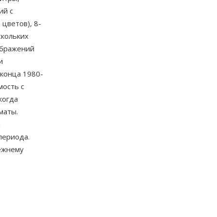
ий с
цветов), 8-
скольких
ображений
и
конца 1980-
мость с
когда
маты.
я
периода.
режнему