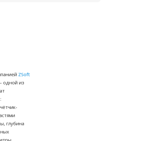
омпанией
ZSoft
— одной из
ат
:
чётчик-
астями
ы, глубина
нных
итры,