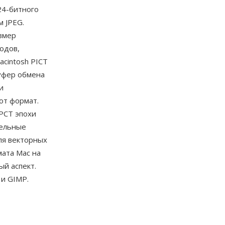
24-битного
м JPEG.
змер
одов,
cintosh PICT
уфер обмена
и
от формат.
PCT эпохи
сельные
ля векторных
мата Mac на
й аспект.
 и GIMP.