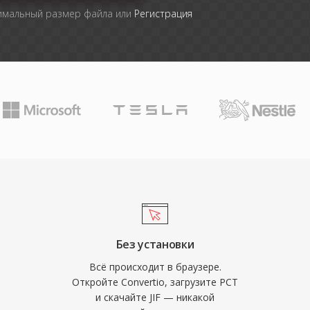
симальный размер файла или
Регистрация
Без установки
Всё происходит в браузере.
Откройте Convertio, загрузите PCT
и скачайте JIF — никакой