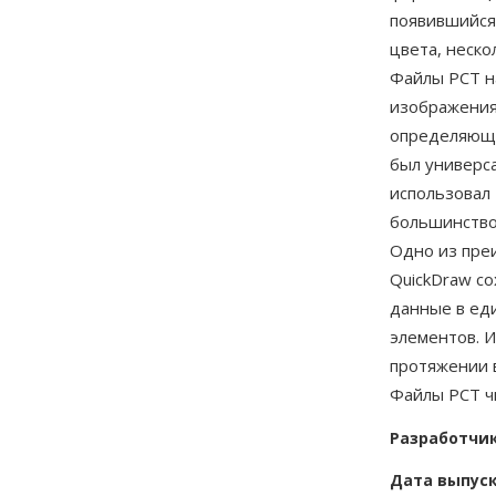
появившийся 
цвета, неско
Файлы PCT на
изображения
определяющи
был универс
использовал 
большинство
Одно из пре
QuickDraw с
данные в ед
элементов. И
протяжении в
Файлы PCT ч
Разработчи
Дата выпус