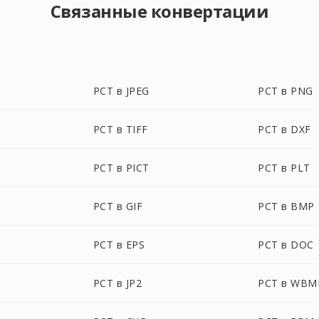
Связанные конвертации
PCT в JPEG
PCT в PNG
PCT в TIFF
PCT в DXF
PCT в PICT
PCT в PLT
PCT в GIF
PCT в BMP
PCT в EPS
PCT в DOC
PCT в JP2
PCT в WBM