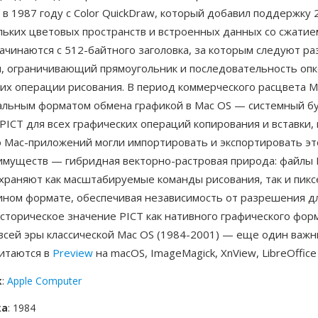
в 1987 году с Color QuickDraw, который добавил поддержку 
льких цветовых пространств и встроенных данных со сжатие
чинаются с 512-байтного заголовка, за которым следуют ра
, ограничивающий прямоугольник и последовательность опк
х операции рисования. В период коммерческого расцвета Ma
альным форматом обмена графикой в Mac OS — системный б
PICT для всех графических операций копирования и вставки, 
 Mac-приложений могли импортировать и экспортировать эт
имуществ — гибридная векторно-растровая природа: файлы 
охраняют как масштабируемые команды рисования, так и пик
ином формате, обеспечивая независимость от разрешения д
сторическое значение PICT как нативного графического фор
сей эры классической Mac OS (1984-2001) — еще один важны
итаются в
Preview
на macOS, ImageMagick, XnView, LibreOffice
к
:
Apple Computer
ка
: 1984