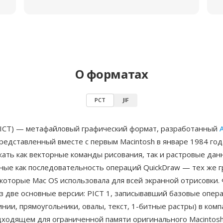
О форматах
PCT
JIF
PICT) — метафайловый графический формат, разработанный
редставленный вместе с первым Macintosh в январе 1984 го
ать как векторные команды рисования, так и растровые дан
ные как последовательность операций QuickDraw — тех же 
которые Mac OS использовала для всей экранной отрисовки.
з две основные версии: PICT 1, записывавший базовые опер
инии, прямоугольники, овалы, текст, 1-битные растры) в ком
ходящем для ограниченной памяти оригинального Macintosh,