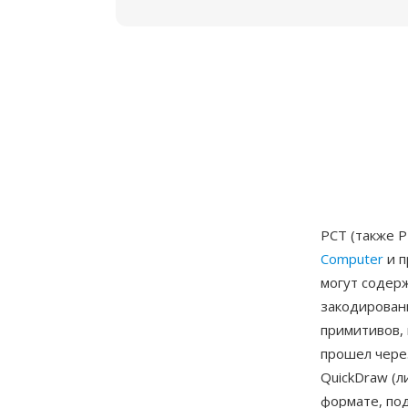
PCT (также 
Computer
и п
могут содерж
закодирован
примитивов, 
прошел чере
QuickDraw (л
формате, под