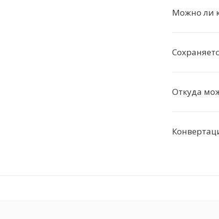
Можно ли к
Сохраняетс
Откуда мож
Конвертаци