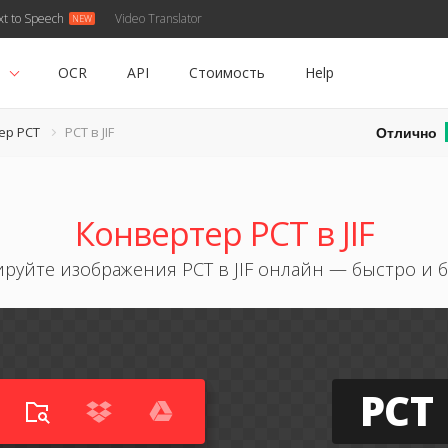
xt to Speech
Video Translator
ь
OCR
API
Стоимость
Help
Отлично
ер PCT
PCT в JIF
Конвертер PCT в JIF
руйте изображения PCT в JIF онлайн — быстро и 
PCT