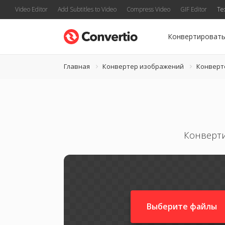
Video Editor
Add Subtitles to Video
Compress Video
GIF Editor
Te
Конвертироват
Главная
Конвертер изображений
Конверт
Конверти
Выберите файлы