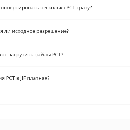
онвертировать несколько PCT сразу?
я ли исходное разрешение?
но загрузить файлы PCT?
я PCT в JIF платная?