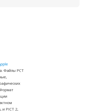
Apple
да. Файлы PCT
ные,
графических
 Формат
ации
пактном
 и PICT 2,