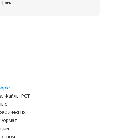
файл
Apple
да. Файлы PCT
ные,
графических
 Формат
ации
пактном