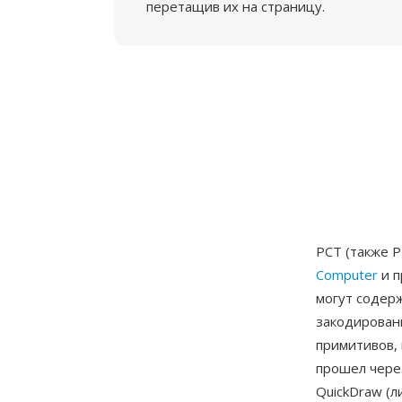
перетащив их на страницу.
PCT (также 
Computer
и п
могут содерж
закодирован
примитивов, 
прошел чере
QuickDraw (л