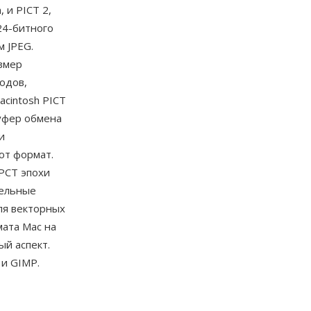
 и PICT 2,
24-битного
м JPEG.
змер
одов,
cintosh PICT
уфер обмена
и
от формат.
PCT эпохи
сельные
ля векторных
мата Mac на
й аспект.
 и GIMP.