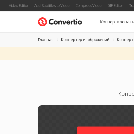
Video Editor
Add Subtitles to Video
Compress Video
GIF Editor
Te
Конвертироват
Главная
Конвертер изображений
Конверт
Конве