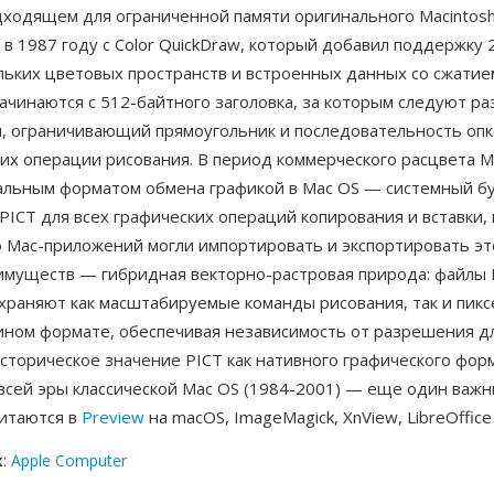
ходящем для ограниченной памяти оригинального Macintosh,
в 1987 году с Color QuickDraw, который добавил поддержку 
льких цветовых пространств и встроенных данных со сжатие
чинаются с 512-байтного заголовка, за которым следуют ра
, ограничивающий прямоугольник и последовательность опк
х операции рисования. В период коммерческого расцвета Ma
альным форматом обмена графикой в Mac OS — системный б
PICT для всех графических операций копирования и вставки, 
 Mac-приложений могли импортировать и экспортировать эт
имуществ — гибридная векторно-растровая природа: файлы 
охраняют как масштабируемые команды рисования, так и пик
ином формате, обеспечивая независимость от разрешения д
сторическое значение PICT как нативного графического фор
сей эры классической Mac OS (1984-2001) — еще один важны
итаются в
Preview
на macOS, ImageMagick, XnView, LibreOffice
к
:
Apple Computer