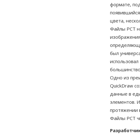
формате, под
появившийся 
цвета, неско
Файлы PCT на
изображения
определяющи
был универс
использовал 
большинство
Одно из пре
QuickDraw с
данные в ед
элементов. И
протяжении в
Файлы PCT ч
Разработчи