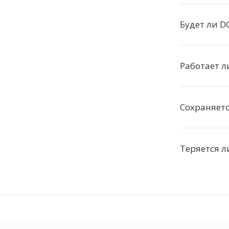
Будет ли D
Работает л
Сохраняетс
Теряется л