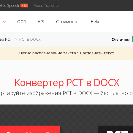
xt to Speech
Video Translator
ь
OCR
API
Стоимость
Help
Отлично
ер PCT
PCT в DOCX
Нужно распознавание текста?
Распознать текст
Конвертер PCT в DOCX
ртируйте изображения PCT в DOCX — бесплатно 