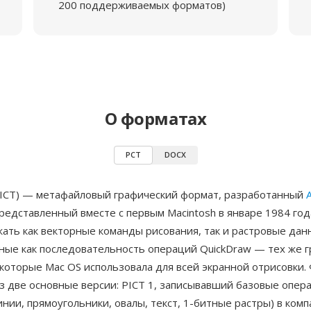
200 поддерживаемых форматов)
О форматах
PCT
DOCX
PICT) — метафайловый графический формат, разработанный
редставленный вместе с первым Macintosh в январе 1984 го
ать как векторные команды рисования, так и растровые дан
ные как последовательность операций QuickDraw — тех же 
которые Mac OS использовала для всей экранной отрисовки.
з две основные версии: PICT 1, записывавший базовые опер
инии, прямоугольники, овалы, текст, 1-битные растры) в ком