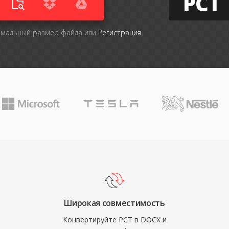
PCT
имальный размер файла или
Регистрация
Широкая совместимость
Конвертируйте PCT в DOCX и