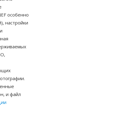
е
NEF особенно
), настройки
ии
мная
держиваемых
xO,
ующих
отографии.
менные
н, и файл
ции