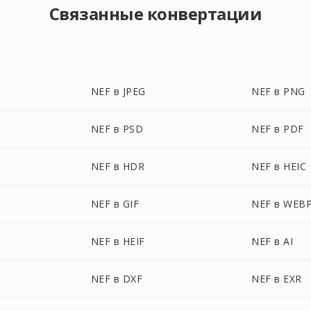
Связанные конвертации
NEF в JPEG
NEF в PNG
NEF в PSD
NEF в PDF
NEF в HDR
NEF в HEIC
NEF в GIF
NEF в WEB
NEF в HEIF
NEF в AI
NEF в DXF
NEF в EXR