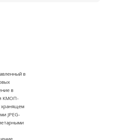
тавленный в
овых
ение в
 и КМОП-
е, хранящем
ми JPEG-
риетарными
ьшение