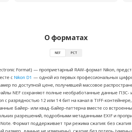
О форматах
NEF
PCT
lectronic Format) — проприетарный RAW-формат Nikon, предс
есте с
Nikon D1
— одной из первых профессиональных цифр
камер по доступной цене, получившей массовое распростран
Файлы NEF сохраняют полные необработанные данные ПЗС-
on с разрядностью 12 или 14 бит на канал в TIFF-контейнер
анные Байер- или квад-Байер-паттерна вместе со встроенны
ольких разрешений, подробными метаданными EXIF и проп
rNote. Формат поддерживает три режима сжатия: без сжатия
ый размер, данные не изменены), сжатие без потерь (умен