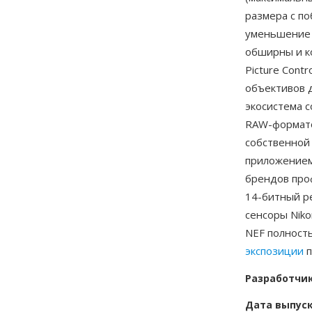
размера с п
уменьшение 
обширны и ко
Picture Cont
объективов 
экосистема 
RAW-формато
собственной 
приложением
брендов про
14-битный р
сенсоры Nik
NEF полност
экспозиции
п
Разработчи
Дата выпус