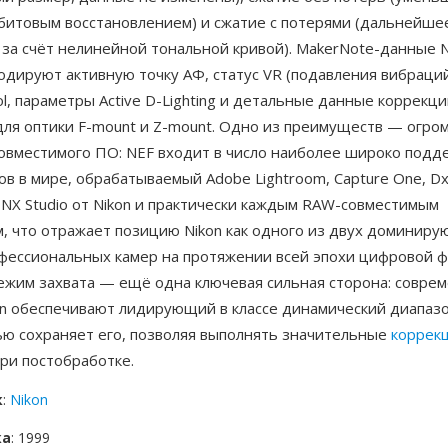
обитовым восстановлением) и сжатие с потерями (дальнейше
за счёт нелинейной тональной кривой). MakerNote-данные 
дируют активную точку АФ, статус VR (подавления вибраций
rol, параметры Active D-Lighting и детальные данные коррекц
для оптики F-mount и Z-mount. Одно из преимуществ — огро
совместимого ПО: NEF входит в число наиболее широко под
в в мире, обрабатываемый Adobe Lightroom, Capture One, D
NX Studio от Nikon и практически каждым RAW-совместимым
, что отражает позицию Nikon как одного из двух доминир
фессиональных камер на протяжении всей эпохи цифровой ф
ежим захвата — ещё одна ключевая сильная сторона: совре
on обеспечивают лидирующий в классе динамический диапазо
ью сохраняет его, позволяя выполнять значительные
коррек
ри постобработке.
к
:
Nikon
ка
: 1999