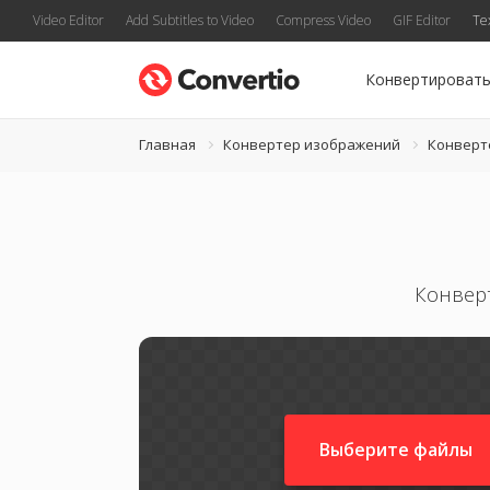
Video Editor
Add Subtitles to Video
Compress Video
GIF Editor
Te
Конвертироват
Главная
Конвертер изображений
Конверт
Конвер
Выберите файлы