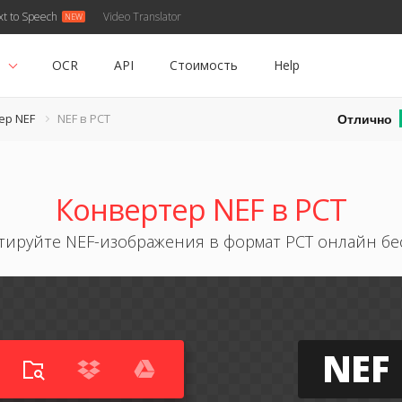
xt to Speech
Video Translator
ь
OCR
API
Стоимость
Help
Отлично
ер NEF
NEF в PCT
Конвертер NEF в PCT
тируйте NEF-изображения в формат PCT онлайн бе
NEF