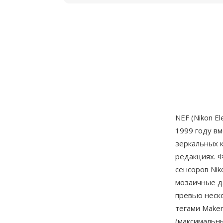
NEF (Nikon E
1999 году вм
зеркальных 
редакциях. 
сенсоров Nik
мозаичные д
превью неск
тегами Make
(максимальн