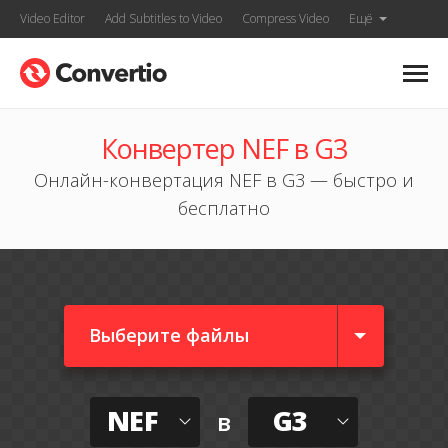
Video Editor
Add Subtitles to Video
Compress Video
Ещё
Конвертер NEF в G3
Онлайн-конвертация NEF в G3 — быстро и
бесплатно
Выберите файлы
NEF
G3
в