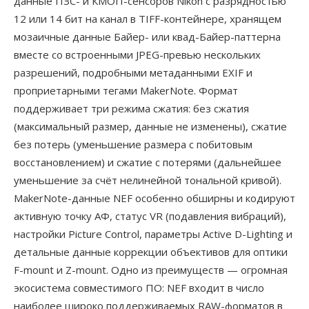
данные ПЗС- и КМОП-сенсоров Nikon с разрядностью
12 или 14 бит на канал в TIFF-контейнере, хранящем
мозаичные данные Байер- или квад-Байер-паттерна
вместе со встроенными JPEG-превью нескольких
разрешений, подробными метаданными EXIF и
проприетарными тегами MakerNote. Формат
поддерживает три режима сжатия: без сжатия
(максимальный размер, данные не изменены), сжатие
без потерь (уменьшение размера с побитовым
восстановлением) и сжатие с потерями (дальнейшее
уменьшение за счёт нелинейной тональной кривой).
MakerNote-данные NEF особенно обширны и кодируют
активную точку АФ, статус VR (подавления вибраций),
настройки Picture Control, параметры Active D-Lighting и
детальные данные коррекции объективов для оптики
F-mount и Z-mount. Одно из преимуществ — огромная
экосистема совместимого ПО: NEF входит в число
наиболее широко поддерживаемых RAW-форматов в