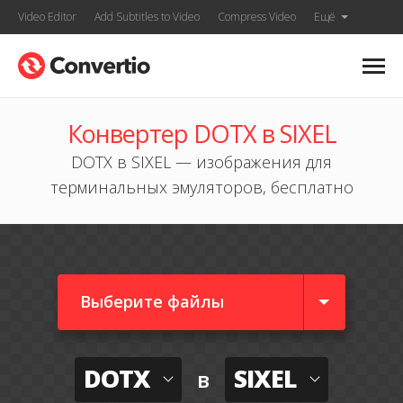
Video Editor
Add Subtitles to Video
Compress Video
Ещё
Конвертер DOTX в SIXEL
DOTX в SIXEL — изображения для
терминальных эмуляторов, бесплатно
Выберите файлы
DOTX
SIXEL
в