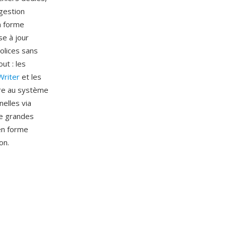
 gestion
n forme
se à jour
olices sans
ut : les
Writer
et les
gre au système
elles via
de grandes
en forme
on.