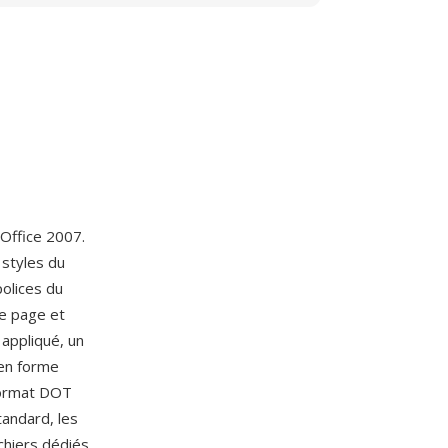
 Office 2007.
 styles du
polices du
de page et
 appliqué, un
en forme
format DOT
tandard, les
hiers dédiés,