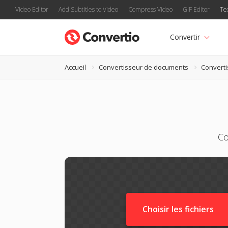
Video Editor
Add Subtitles to Video
Compress Video
GIF Editor
Te
Convertir
Accueil
Convertisseur de documents
Convert
Co
Choisir les fichiers