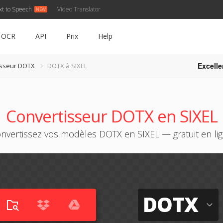
xt to Speech
Video Translator
OCR
API
Prix
Help
Excelle
isseur DOTX
DOTX à SIXEL
Convertisseur DOTX en SIXEL
nvertissez vos modèles DOTX en SIXEL — gratuit en li
DOTX