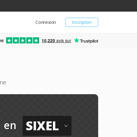
Connexion
Inscription
nt
10,220
avis sur
gne
SIXEL
en