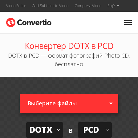
Video Editor
Add Subtitles to Video
Compress Video
Ещё
Конвертер DOTX в PCD
DOTX в PCD — формат фотографий Photo CD,
бесплатно
Выберите файлы
DOTX
PCD
в