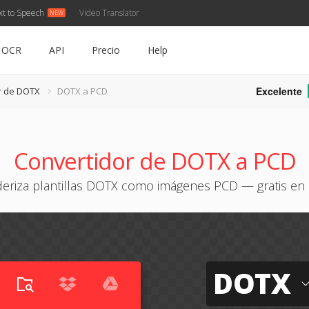
xt to Speech
Video Translator
OCR
API
Precio
Help
Excelente
r de DOTX
DOTX a PCD
Convertidor de DOTX a PCD
eriza plantillas DOTX como imágenes PCD — gratis en 
DOTX