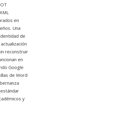
 DOT
s XML
arados en
ueños. Una
 identidad de
 actualización
n reconstruir
funcionan en
endo Google
tillas de Word
gobernanza
 estándar
académicos y