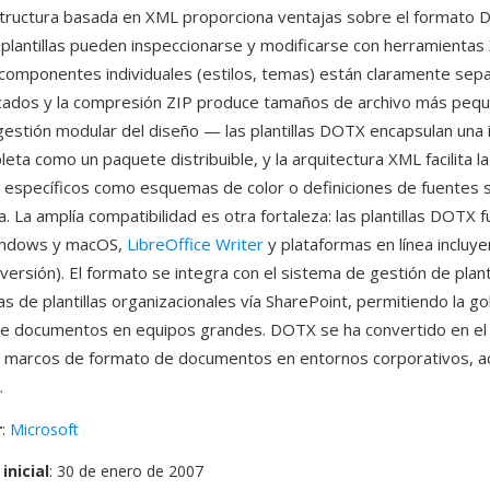
 estructura basada en XML proporciona ventajas sobre el formato
 plantillas pueden inspeccionarse y modificarse con herramienta
 componentes individuales (estilos, temas) están claramente sep
cados y la compresión ZIP produce tamaños de archivo más peq
 gestión modular del diseño — las plantillas DOTX encapsulan una
ta como un paquete distribuible, y la arquitectura XML facilita la
específicos como esquemas de color o definiciones de fuentes si
lla. La amplía compatibilidad es otra fortaleza: las plantillas DOTX 
indows y macOS,
LibreOffice Writer
y plataformas en línea incluy
versión). El formato se integra con el sistema de gestión de plan
cas de plantillas organizacionales vía SharePoint, permitiendo la 
de documentos en equipos grandes. DOTX se ha convertido en el
ir marcos de formato de documentos en entornos corporativos, 
.
r
:
Microsoft
inicial
: 30 de enero de 2007