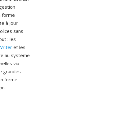
 gestion
n forme
se à jour
olices sans
ut : les
Writer
et les
gre au système
elles via
de grandes
en forme
on.