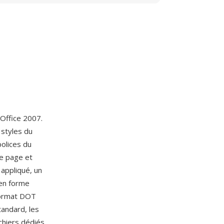
 Office 2007.
 styles du
polices du
de page et
 appliqué, un
en forme
format DOT
tandard, les
hiers dédiés,