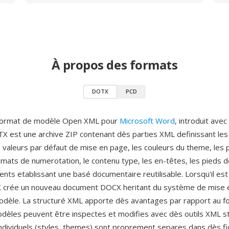
À propos des formats
DOTX
PCD
format de modèle Open XML pour
Microsoft Word
, introduit avec
TX est une archive ZIP contenant dès parties XML definissant les
 valeurs par défaut de mise en page, les couleurs du theme, les 
rmats de numerotation, le contenu type, les en-têtes, les pieds 
nts etablissant une basé documentaire reutilisable. Lorsqu'il est
crée un nouveau document DOCX heritant du système de mise 
odèle. La structuré XML apporte dès avantages par rapport au 
modèles peuvent être inspectes et modifies avec dès outils XML s
dividuels (styles, themes) sont proprement separes dans dès fic