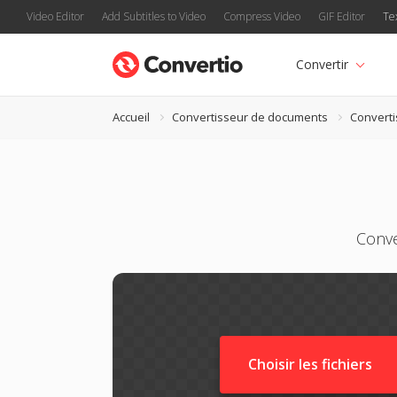
Video Editor
Add Subtitles to Video
Compress Video
GIF Editor
Te
Convertir
Accueil
Convertisseur de documents
Convert
Conve
Choisir les fichiers