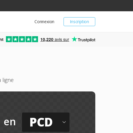
Connexion
Inscription
nt
10,220
avis sur
 ligne
PCD
en