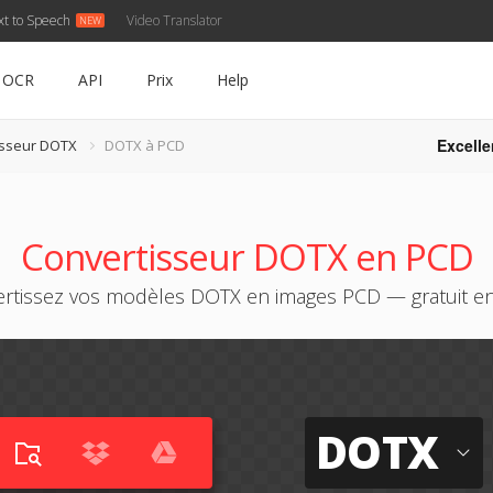
xt to Speech
Video Translator
OCR
API
Prix
Help
Excelle
isseur DOTX
DOTX à PCD
Convertisseur DOTX en PCD
rtissez vos modèles DOTX en images PCD — gratuit en
DOTX