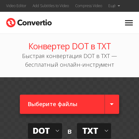
Video Editor
Add Subtitles to Video
Compress Video
Ещё
Конвертер DOT в TXT
Быстрая конвертация DOT в TXT —
бесплатный онлайн-инструмент
Выберите файлы
DOT
TXT
в