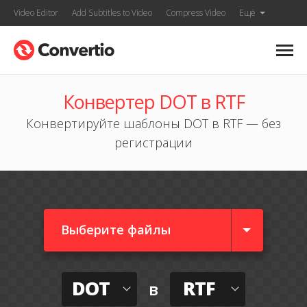
Video Editor
Add Subtitles to Video
Compress Video
Ещё
Конвертер DOT в RTF
Конвертируйте шаблоны DOT в RTF — без
регистрации
Выберите файлы
DOT
RTF
в