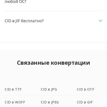
любой ОС?
CID в JIF бесплатно?
Связанные конвертации
CID в TTF
CID в JPG
CID в OTF
CID в WOFF
CID в JPEG
CID в GIF