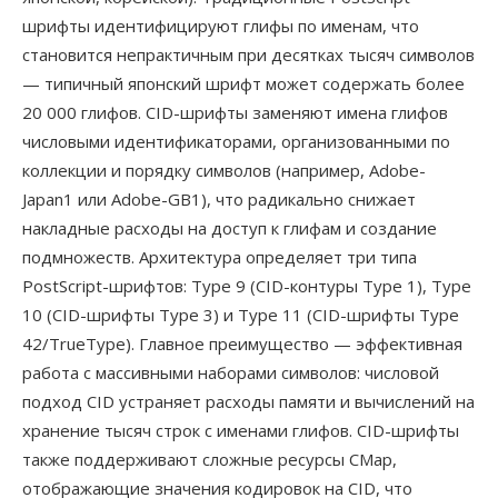
шрифты идентифицируют глифы по именам, что
становится непрактичным при десятках тысяч символов
— типичный японский шрифт может содержать более
20 000 глифов. CID-шрифты заменяют имена глифов
числовыми идентификаторами, организованными по
коллекции и порядку символов (например, Adobe-
Japan1 или Adobe-GB1), что радикально снижает
накладные расходы на доступ к глифам и создание
подмножеств. Архитектура определяет три типа
PostScript-шрифтов: Type 9 (CID-контуры Type 1), Type
10 (CID-шрифты Type 3) и Type 11 (CID-шрифты Type
42/TrueType). Главное преимущество — эффективная
работа с массивными наборами символов: числовой
подход CID устраняет расходы памяти и вычислений на
хранение тысяч строк с именами глифов. CID-шрифты
также поддерживают сложные ресурсы CMap,
отображающие значения кодировок на CID, что