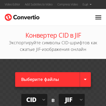
Video Editor
Add Subtitles to Video
Compress Video
Ещё
Конвертер CID в JIF
Экспортируйте символы CID-шрифтов как
сжатые JIF-изображения онлайн
Выберите файлы
CID
JIF
в