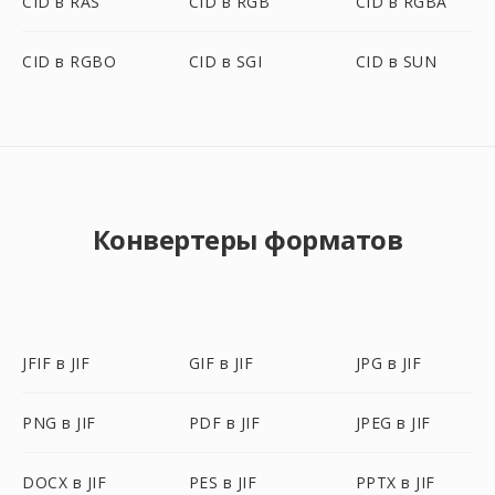
CID в RAS
CID в RGB
CID в RGBA
CID в RGBO
CID в SGI
CID в SUN
Конвертеры форматов
JFIF в JIF
GIF в JIF
JPG в JIF
PNG в JIF
PDF в JIF
JPEG в JIF
DOCX в JIF
PES в JIF
PPTX в JIF