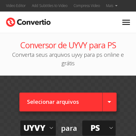
Video Editor
Add Subtitles to Video
Compress Video
Mais
Conversor de UYVY para PS
Converta seus arquivos uyvy para ps online e
grátis
Selecionar arquivos
UYVY
PS
para