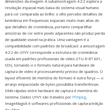
dimensões da imagem. A subamostragem 4:2:2 explora a
resolução espacial mais baixa do sistema visual humano
para cor comparada ao brilho: o olho percebe detalhes de
luminância em frequencias espaciais muito mais altas do
que detalhes de crominância, portanto compartilhar
amostras de cor entre pixels adjacentes não produz perda
de qualidade visivel na prática. Uma vantagem é a
compatibilidade com padrões de broadcast: a amostragem
4:2:2 do UYVY corresponde a estrutura de crominância
usada em padrões profissionais de vídeo (ITU-R BT.601,
SDI), tornando-o o formato natural para hardware de
captura de vídeo é processamento preciso de quadros. O
layout eficiente de memória do formato é outra força — o
arranjo empacotado de bytes possibilita transferências
DMA rápidas entre hardware de captura é memória do
sistema. Dados UYVY são tratados por
FFmpeg
,
ImageMagick é softwares profissionais de captura/edição
de vídeo.