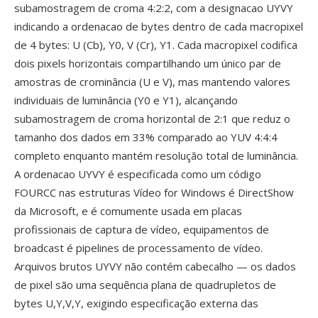
subamostragem de croma 4:2:2, com a designacao UYVY
indicando a ordenacao de bytes dentro de cada macropixel
de 4 bytes: U (Cb), Y0, V (Cr), Y1. Cada macropixel codifica
dois pixels horizontais compartilhando um único par de
amostras de crominância (U e V), mas mantendo valores
individuais de luminância (Y0 e Y1), alcançando
subamostragem de croma horizontal de 2:1 que reduz o
tamanho dos dados em 33% comparado ao YUV 4:4:4
completo enquanto mantém resolução total de luminância.
A ordenacao UYVY é especificada como um código
FOURCC nas estruturas Vídeo for Windows é DirectShow
da Microsoft, e é comumente usada em placas
profissionais de captura de vídeo, equipamentos de
broadcast é pipelines de processamento de vídeo.
Arquivos brutos UYVY não contém cabecalho — os dados
de pixel são uma sequência plana de quadrupletos de
bytes U,Y,V,Y, exigindo especificação externa das