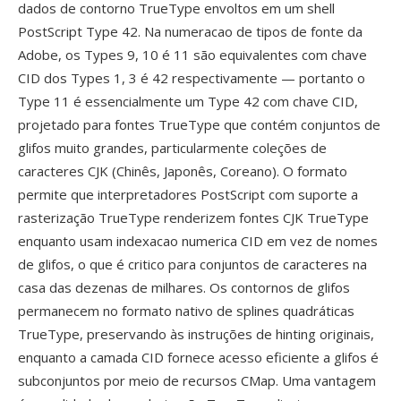
dados de contorno TrueType envoltos em um shell
PostScript Type 42. Na numeracao de tipos de fonte da
Adobe, os Types 9, 10 é 11 são equivalentes com chave
CID dos Types 1, 3 é 42 respectivamente — portanto o
Type 11 é essencialmente um Type 42 com chave CID,
projetado para fontes TrueType que contém conjuntos de
glifos muito grandes, particularmente coleções de
caracteres CJK (Chinês, Japonês, Coreano). O formato
permite que interpretadores PostScript com suporte a
rasterização TrueType renderizem fontes CJK TrueType
enquanto usam indexacao numerica CID em vez de nomes
de glifos, o que é critico para conjuntos de caracteres na
casa das dezenas de milhares. Os contornos de glifos
permanecem no formato nativo de splines quadráticas
TrueType, preservando às instruções de hinting originais,
enquanto a camada CID fornece acesso eficiente a glifos é
subconjuntos por meio de recursos CMap. Uma vantagem