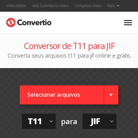
Video Editor
Add Subtitles to Video
Compress Video
Mais
Conversor de T11 para JIF
Converta seus arquivos t11 para jif online e grátis
Selecionar arquivos
T11
JIF
para