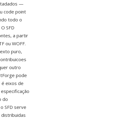
metadados —
eu code point
ndo todo o
. O SFD
ntes, a partir
TTF ou WOFF.
texto puro,
contribuicoes
quer outro
ontForge pode
l é eixos de
 especificação
o do
e o SFD serve
 distribuidas