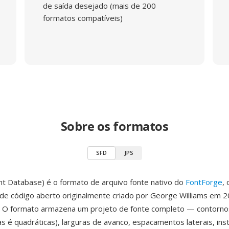
de saída desejado (mais de 200
formatos compatíveis)
Sobre os formatos
SFD
JPS
nt Database) é o formato de arquivo fonte nativo do
FontForge
,
é de código aberto originalmente criado por George Williams em 
. O formato armazena um projeto de fonte completo — contornos
cas é quadráticas), larguras de avanco, espacamentos laterais, in