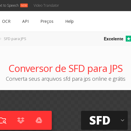
xt to Speech
Video Translator
OCR
API
Preços
Help
Excelente
SFD para JPS
Conversor de SFD para JPS
Converta seus arquivos sfd para jps online e grátis
SFD