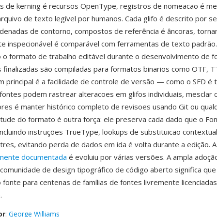
elas de kerning é recursos OpenType, registros de nomeacao é 
rquivo de texto legível por humanos. Cada glifo é descrito por s
denadas de contorno, compostos de referência é âncoras, torna
te inspecionável é comparável com ferramentas de texto padrão
 o formato de trabalho editável durante o desenvolvimento de fo
s finalizadas são compiladas para formatos binarios como OTF, 
principal é a facilidade de controle de versão — como o SFD é 
fontes podem rastrear alteracoes em glifos individuais, mesclar 
res é manter histórico completo de revisoes usando Git ou qual
tude do formato é outra força: ele preserva cada dado que o F
incluindo instruções TrueType, lookups de substituicao contextua
tres, evitando perda de dados em ida é volta durante a edição. A
amente documentada
é evoluiu por várias versões. A ampla adoçã
comunidade de design tipográfico de código aberto significa qu
fonte para centenas de famílias de fontes livremente licenciadas
.
or
:
George Williams