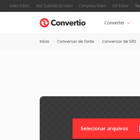
Video Editor
Add Subtitles to Video
Compress Video
GIF Editor
Te
Converter
Início
Conversor de fonte
Conversor de SFD
Selecionar arquivos