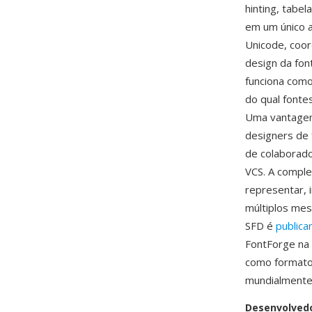
hinting, tab
em um único a
Unicode, coor
design da fon
funciona como
do qual fonte
Uma vantagem 
designers de 
de colaborado
VCS. A comple
representar, 
múltiplos mes
SFD é
public
FontForge na 
como formato 
mundialmente
Desenvolved