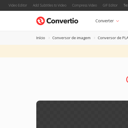
Video Editor
Add Subtitles to Video
Compress Video
GIF Editor
Te
Converter
Início
Conversor de imagem
Conversor de P