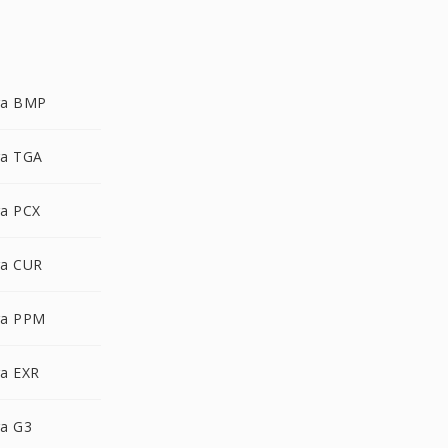
ra BMP
a TGA
a PCX
a CUR
ra PPM
a EXR
a G3