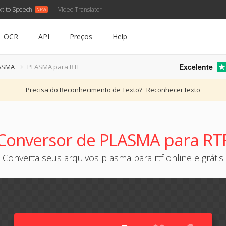
xt to Speech
Video Translator
OCR
API
Preços
Help
Excelente
LASMA
PLASMA para RTF
Precisa do Reconhecimento de Texto?
Reconhecer texto
Conversor de PLASMA para RT
Converta seus arquivos plasma para rtf online e grátis