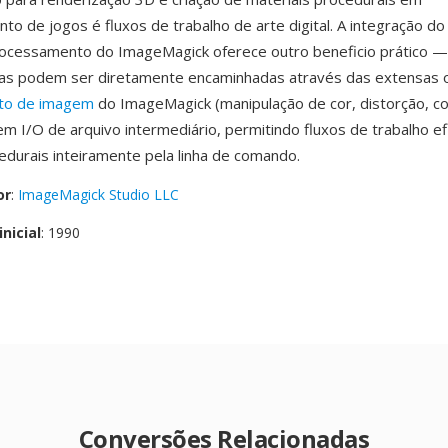
to de jogos é fluxos de trabalho de arte digital. A integração d
processamento do ImageMagick oferece outro beneficio prático 
as podem ser diretamente encaminhadas através das extensas 
to de imagem
do ImageMagick (manipulação de cor, distorção, c
em I/O de arquivo intermediário, permitindo fluxos de trabalho ef
edurais inteiramente pela linha de comando.
or
:
ImageMagick Studio LLC
nicial
: 1990
Conversões Relacionadas