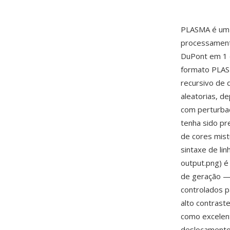
PLASMA é um 
processamento
DuPont em 1 
formato PLAS
recursivo de
aleatorias, d
com perturbac
tenha sido pr
de cores mist
sintaxe de li
output.png) é
de geração —
controlados p
alto contrast
como excelent
deslocamento 