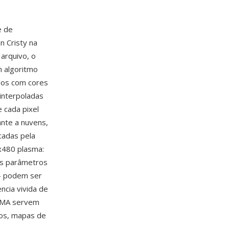
e de
n Cristy na
arquivo, o
 algoritmo
dos com cores
interpoladas
 cada pixel
nte a nuvens,
cadas pela
x480 plasma:
Os parâmetros
— podem ser
ncia vivida de
ASMA servem
dos, mapas de