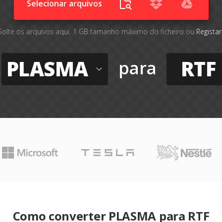
Selecionar arquivos
Solte os arquivos aqui. 1 GB tamanho máximo do ficheiro ou
Registar
PLASMA
RTF
para
Como converter PLASMA para RTF