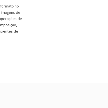
o formato no
— imagens de
operações de
omposição,
icientes de