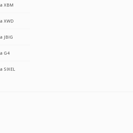
ra XBM
ra XWD
a JBIG
a G4
a SIXEL