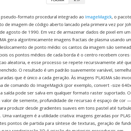
pseudo-formato procedural integrado ao
ImageMagick
, o pacot
 de imagem de código aberto lancado pela primeira vez por Joh
de agosto de 1990. Em vez de armazenar dados de pixel em um 
MA gera algoritmicamente imagens fractais de plasma usando um
 deslocamento de ponto médio: os cantos da imagem são semea
epois os pontos médios de cada borda é o centro recebem cores 
ao aleatoria, e esse processo se repete recursivamente até que
eenchido. O resultado é um padrão suavemente variável, semelha
uradas que é único a cada geração. Às imagens PLASMA são invo
nha de comando do ImageMagick (por exemplo, convert -size 640
 a saída pode ser salva em qualquer formato raster suportado. 
 valor de semente, profundidade de recursao é espaço de cor 
ara produzir desde gradientes suaves em tons pastel até turbule
e. Uma vantagem é a utilidade criativa: imagens geradas por PL
es pontos de partida para síntese de texturas, geração de fun
para renderização 3D é criação de materiais procedurais em