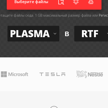
Выберите файлы
тащите файлы сюда. 1 GB максимальный размер файла или
Регис
PLASMA
RTF
в