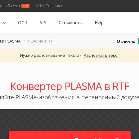
xt to Speech
Video Translator
ь
OCR
API
Стоимость
Help
Отлично
ер PLASMA
PLASMA в RTF
Нужно распознавание текста?
Распознать текст
Конвертер PLASMA в RTF
ляйте PLASMA-изображения в переносимый докуме