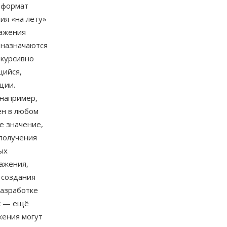
е формат
ия «на лету»
ражения
 назначаются
екурсивно
щийся,
ции.
например,
нён в любом
е значение,
 получения
ых
ажения,
 создания
разработке
ck — ещё
жения могут