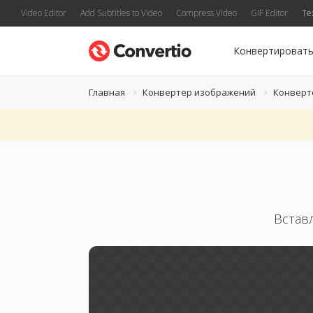
Video Editor
Add Subtitles to Video
Compress Video
GIF Editor
Te
Конвертироват
Главная
Конвертер изображений
Конверт
Встав