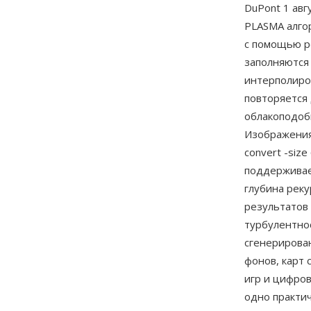
DuPont 1 авг
PLASMA алго
с помощью р
заполняются
интерполиро
повторяется
облакоподоб
Изображения
convert -siz
поддерживае
глубина рек
результатов 
турбулентно
сгенерирован
фонов, карт
игр и цифро
одно практи