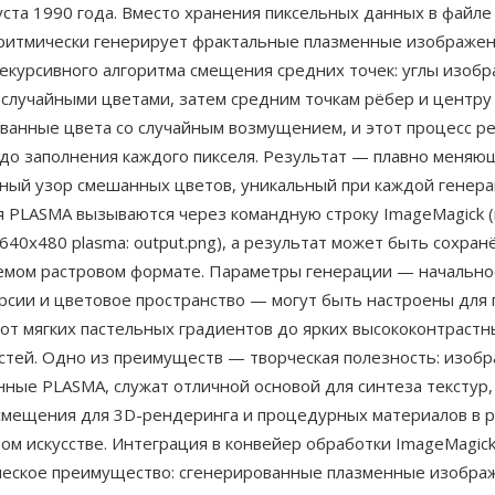
уста 1990 года. Вместо хранения пиксельных данных в файл
ритмически генерирует фрактальные плазменные изображен
екурсивного алгоритма смещения средних точек: углы изоб
 случайными цветами, затем средним точкам рёбер и центру
ванные цвета со случайным возмущением, и этот процесс р
 до заполнения каждого пикселя. Результат — плавно меняю
ный узор смешанных цветов, уникальный при каждой генера
 PLASMA вызываются через командную строку ImageMagick (
e 640x480 plasma: output.png), а результат может быть сохра
мом растровом формате. Параметры генерации — начально
урсии и цветовое пространство — могут быть настроены для
от мягких пастельных градиентов до ярких высококонтрастн
стей. Одно из преимуществ — творческая полезность: изобр
ные PLASMA, служат отличной основой для синтеза текстур,
 смещения для 3D-рендеринга и процедурных материалов в 
вом искусстве. Интеграция в конвейер обработки ImageMagi
ческое преимущество: сгенерированные плазменные изобра