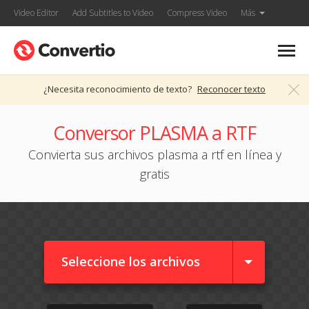
Video Editor
Add Subtitles to Video
Compress Video
Más
¿Necesita reconocimiento de texto?
Reconocer texto
Conversor PLASMA a RTF
Convierta sus archivos plasma a rtf en línea y
gratis
Seleccione los archivos