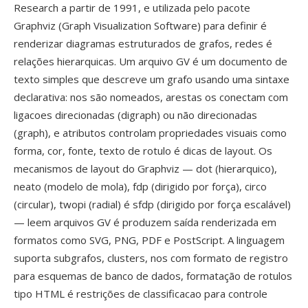
Research a partir de 1991, e utilizada pelo pacote
Graphviz (Graph Visualization Software) para definir é
renderizar diagramas estruturados de grafos, redes é
relações hierarquicas. Um arquivo GV é um documento de
texto simples que descreve um grafo usando uma sintaxe
declarativa: nos são nomeados, arestas os conectam com
ligacoes direcionadas (digraph) ou não direcionadas
(graph), e atributos controlam propriedades visuais como
forma, cor, fonte, texto de rotulo é dicas de layout. Os
mecanismos de layout do Graphviz — dot (hierarquico),
neato (modelo de mola), fdp (dirigido por força), circo
(circular), twopi (radial) é sfdp (dirigido por força escalável)
— leem arquivos GV é produzem saída renderizada em
formatos como SVG, PNG, PDF e PostScript. A linguagem
suporta subgrafos, clusters, nos com formato de registro
para esquemas de banco de dados, formatação de rotulos
tipo HTML é restrições de classificacao para controle