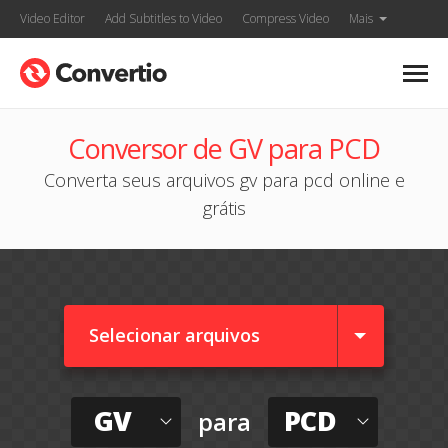
Video Editor
Add Subtitles to Video
Compress Video
Mais
Conversor de GV para PCD
Converta seus arquivos gv para pcd online e
grátis
Selecionar arquivos
GV
PCD
para