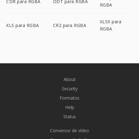
CDR para RGBA
ODT para RGBA
RGBA
XLSX para
XLS para RGBA
CR2 para RGBA
RGBA
About
Security
Formatos
Help
Status
Conversor de vídeo