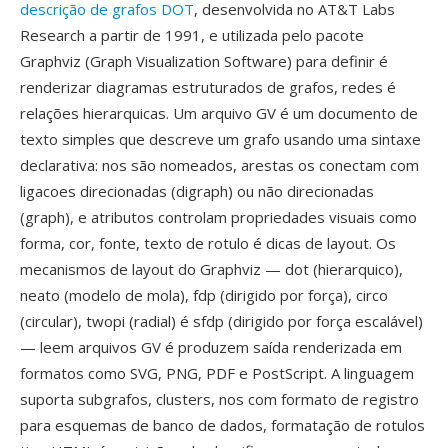
descrição de grafos DOT
, desenvolvida no AT&T Labs
Research a partir de 1991, e utilizada pelo pacote
Graphviz (Graph Visualization Software) para definir é
renderizar diagramas estruturados de grafos, redes é
relações hierarquicas. Um arquivo GV é um documento de
texto simples que descreve um grafo usando uma sintaxe
declarativa: nos são nomeados, arestas os conectam com
ligacoes direcionadas (digraph) ou não direcionadas
(graph), e atributos controlam propriedades visuais como
forma, cor, fonte, texto de rotulo é dicas de layout. Os
mecanismos de layout do Graphviz — dot (hierarquico),
neato (modelo de mola), fdp (dirigido por força), circo
(circular), twopi (radial) é sfdp (dirigido por força escalável)
— leem arquivos GV é produzem saída renderizada em
formatos como SVG, PNG, PDF e PostScript. A linguagem
suporta subgrafos, clusters, nos com formato de registro
para esquemas de banco de dados, formatação de rotulos