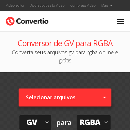
Video Editor
Add Subtitles to Video
Compress Video
Mais
Conversor de GV para RGBA
Converta seus arquivos gv para rgba online e
grátis
Selecionar arquivos
GV
RGBA
para