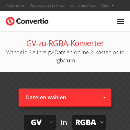
Video Editor
Add Subtitles to Video
Compress Video
Mehr
GV-zu-RGBA-Konverter
Wandeln Sie Ihre gv-Dateien online & kostenlos in
rgba um
Dateien wählen
GV
RGBA
in